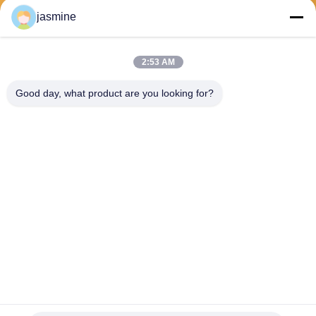
jasmine
পাঠান
2:53 AM
Good day, what product are you looking for?
Jing Republic (S&K SHANGHAI INDUSTRY
CO.,LTD)
jasmine@sapota.com.cn
86-156-18956185
রুম ১২০৮,৮১৯ পশ্চিম নানজিং রোড, জিং
আন জেলা, সাংহাই, চীন
চীন ভালো মানের সিরামিক কফি কাপ মগ সরবরাহকারী। কপিরাইট © 2026 Jing Republic (S&K