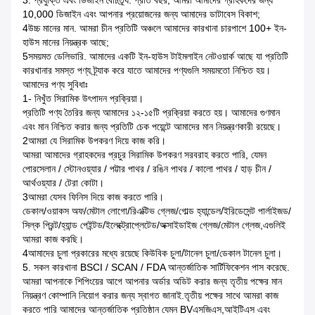
3. প্রযুক্তি এবং ডিজাইন বৈচিত্র্য. প্রতি বছর, আমরা আমাদের গ্রাহকদের জন্য
10,000 ডিজাইন এবং আপনার প্রয়োজনের জন্য আমাদের ডাটাবেস বিকাশ;
4উচ্চ মানের মান. আমরা চীন প্রতিটি অঞ্চলে আমাদের কারখানা চারপাশে 100+ ইন-
হাউস মানের নিয়ন্ত্রক আছে;
5সময়মত ডেলিভারি. আমাদের একটি ইন-হাউস টাইমলাইন নেটওয়ার্ক আছে যা প্রতিটি
কারখানার সমস্ত পণ্য ট্র্যাক করে যাতে আমাদের পণ্যগুলি সময়মতো নিশ্চিত হয়।
আমাদের পণ্য সুবিধাঃ
1- নিখুঁত সিরামিক উৎপাদন প্রক্রিয়া।
প্রতিটি পণ্য তৈরির জন্য আমাদের ১২-১৫টি প্রক্রিয়া করতে হয়। আমাদের গুণমান
এবং মান নিশ্চিত করার জন্য প্রতিটি চেক পয়েন্টে আমাদের মান নিয়ন্ত্রণকারী রয়েছে।
2আমরা যে সিরামিক উপকরণ দিয়ে কাজ করি।
আমরা আমাদের গ্রাহকদের প্রচুর সিরামিক উপকরণ সরবরাহ করতে পারি, যেমন
পোরসেলান / স্টোনওয়্যার / পট্টার পাথর / রঙিন পাথর / কালো পাথর / হাড় চীন /
আর্থওয়্যার / টেরা কোটা।
3আমরা যেসব ফিনিস দিয়ে কাজ করতে পারি।
ডেকাল/ওয়াকস অফ/মেটাল লোগো/রিএক্টিভ গ্লেজ/গোল্ড হ্যান্ডেল/ইরিডেসেন্ট পার্লাইজড/
সিল্ক প্রিন্ট/হ্যান্ড পেইন্টড/ইলেক্ট্রোপ্লেটেড/অক্সাইডাইজ গ্লেজ/মেটাল গ্লেজ,এগুলিই
আমরা কাজ করছি।
4আমাদের চুলা প্রকারের মধ্যে রয়েছে কিউবিক চুলা/টানেল চুলা/ডেকাল টানেল চুলা।
5. সকল কারখানা BSCI / SCAN / FDA আন্তর্জাতিক সার্টিফিকেশন পাস করেছে.
আমরা আপনাকে শিপিংয়ের আগে আপনার অর্ডার অডিট করার জন্য তৃতীয় পক্ষের মান
নিয়ন্ত্রণ কোম্পানি নিয়োগ করার জন্য স্বাগত জানাই.তৃতীয় পক্ষের সাথে আমরা কাজ
করতে পারি আমাদের আন্তর্জাতিক প্রতিষ্ঠান যেমন BVএসজিএস,আইটিএস এবং