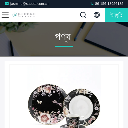
jasmine@sapota.com.cn
86-156-18956185
উদ্ধৃতি
পণ্য