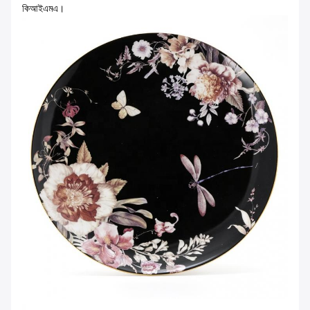
কিআইএমএ।