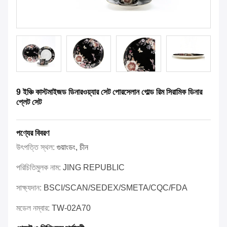
9 ইঞ্চি কাস্টমাইজড ডিনারওয়্যার সেট পোরসেলান গোল্ড রিম সিরামিক ডিনার
প্লেট সেট
পণ্যের বিবরণ
উৎপত্তি স্থল:
গুয়াংডং, চীন
পরিচিতিমুলক নাম:
JING REPUBLIC
সাক্ষ্যদান:
BSCI/SCAN/SEDEX/SMETA/CQC/FDA
মডেল নম্বার:
TW-02A70