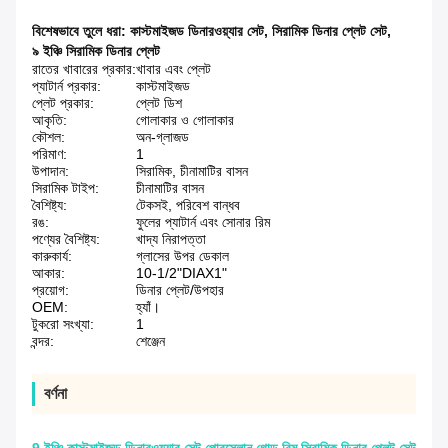
বিশেষভাবে তুলে ধরা:
কাস্টমাইজড ডিনারওয়্যার সেট
,
সিরামিক ডিনার প্লেট সেট
,
৯ ইঞ্চি সিরামিক ডিনার প্লেট
রাতের খাবারের প্রকার:
খাবার এবং প্লেট
প্যাটার্ন প্রকার:
কাস্টমাইজড
প্লেট প্রকার:
প্লেট ডিশ
আকৃতি:
গোলাকার ও গোলাকার
কৌশল:
অন-গ্লাজড
পরিমাণ:
1
উপাদান:
সিরামিক, চীনামাটির বাসন
সিরামিক টাইপ:
চীনামাটির বাসন
বৈশিষ্ট্য:
টেকসই, পরিবেশ বান্ধব
রঙ:
ফুলের প্যাটার্ন এবং সোনার রিম
পণ্যের বৈশিষ্ট্য:
খাদ্য নিরাপত্তা
কারুকার্য:
গ্লাসের উপর ডেকাল
আকার:
10-1/2"DIAX1"
প্রয়োগ:
ডিনার প্লেট/উপহার
OEM:
হ্যাঁ।
টুকরো সংখ্যা:
1
বন্দর:
শেঞ্জেন
বর্ণনা