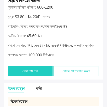
পেমেন্ট ও শিপিংয়ের শর্তাবলী
ন্যূনতম চাহিদার পরিমাণ:
600-1200
মূল্য:
$3.80 - $4.20/pieces
প্যাকেজিং বিবরণ:
শক্ত কাগজ/সাদা বাক্স/রঙের বাক্স
ডেলিভারি সময়:
45-60 দিন
পরিশোধের শর্ত:
টি/টি, ক্রেডিট কার্ড, ওয়েস্টার্ন ইউনিয়ন, অনলাইন ব্যাংকিং
যোগানের ক্ষমতা:
100,000 পিসি/মাস
সেরা দাম পান
এখনই যোগাযোগ করুন
বিশেষ উল্লেখ
বর্ণনা
বিশেষ উল্লেখ