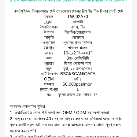
9 ইঞ্চি কাস্টমাইজড ডিনারওয়্যার সেট পোরসেলান গোল্ড রিম সিরামিক ডিনার প্লেট সেট
কাস্টমাইজড ডিনারওয়্যার সেট পোরসেলান সোনার রিম সিরামিক ডিনার প্লেট সেট
মডেল
TW-02A70
ব্র্যান্ড
সাপোটা
উৎপত্তিস্থল
চাওঝু, চীন
উপাদান
সিরামিক/পোরসেলান
আকৃতি
গোলাকার
হস্তশিল্প
গ্লাসের উপর স্টিকার
বৈশিষ্ট্য
পরিবেশ বান্ধব
আকার
10-1/2"ডিএএক্স1"
ওজন
0৪৮ কেজি/পিসি
প্রয়োগ
ডিনার প্লেট/উপহার
নমুনা
হ্যাঁ, ২০ ডলার/পিস।
সার্টিফিকেশন
BSCI/SCAN/QAFA
OEM
হ্যাঁ।
সক্ষমতা
50,000pcs/mon
টুকরো সংখ্যা
1
রঙ
ফুলের মডেল এবং সোনার রিম
আমাদের কোম্পানির সুবিধা:
1. ওয়ার্ল্ডওয়াইড থেকে শীর্ষ নকশা দল. OEM / ODM ঘর নকশা ক্ষমতা
2. সক্রিয় সেবা. আমাদের 40+ বছরের সক্রিয় ব্যবসায়ের অভিজ্ঞতা আমাদের পণ্য
পুলের একটি ল্যাগ ডাটাবেস দেয় যাতে আমরা আপনাকে আপনার চাহিদা পূরণ করতে
সহায়তা করতে পারি