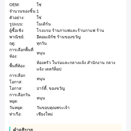
OEM:
ใช่
จํานวนของชิ้น:
1
ตัวอย่าง:
ใช่
รูปแบบ:
โมเดิร์น
ผู้ซื้อเชิง
โรงแรม ร้านกาแฟและร้านกาแฟ ร้าน
พาณิชย์:
อีคอมเมิร์ซ ร้านของขวัญ
ฤดู:
ทุกวัน
การเลือกพื้นที่
หนุน
ห้อง:
ห้องครัว ในร่มและกลางแจ้ง สำนักงาน กลาง
พื้นที่ห้อง:
แจ้ง เดสก์ท็อป
การเลือก
หนุน
โอกาส:
โอกาส:
ปาร์ตี้, ของขวัญ
การเลือกวัน
หนุน
หยุด:
วันหยุด:
วันขอบคุณพระเจ้า
ท่าเรือ:
เชียงใหม่
คําอธิบาย