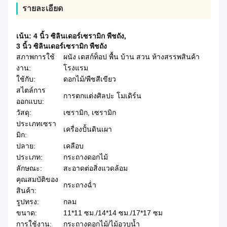
รายละเอียด
เน้น:
4 นิ้ว ซิลินเดอร์เซรามิก พืชถัง
,
3 นิ้ว ซิลินเดอร์เซรามิก พืชถัง
สภาพการใช้
ผนัง เดสก์ท็อป พื้น บ้าน สวน ห้างสรรพสินค้า
งาน:
โรงแรม
ใช้กับ:
ดอกไม้/พืชสีเขียว
สไตล์การ
การตกแต่งศิลปะ โมเดิร์น
ออกแบบ:
วัสดุ:
เซรามิก, เซรามิก
ประเภทเซรา
เครื่องปั้นดินเผา
มิก:
ปลาย:
เคลือบ
ประเภท:
กระถางดอกไม้
ลักษณะ:
สะอาดต่อสิ่งแวดล้อม
คุณสมบัติของ
กระถางฉ่ำ
สินค้า:
รูปทรง:
กลม
ขนาด:
11*11 ซม./14*14 ซม./17*17 ซม
การใช้งาน:
กระถางดอกไม้/ไม้อวบน้ำ