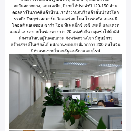
ตะวันออกกลาง, และเอเชีย, มีรายได้ประจําปี 120-150 ล้าน
ดอลลาร์ในภาคสินค้าบ้าน.เราทํางานกับร้านค้าชั้นนําทั่วโลก
รวมถึง Targetวอลมาร์ต วิลเลอร์อย โบค โรเซนธัล เยอรมนี
โคฮลส์ แอเมซอน ซาร่า โฮม ทีเจ แม็กซ์ เจซี เพนนี่ และเครท
แอนด์ แบรลขายในช่องทางกว่า 20 แห่งทั่วจีน.กลุ่มซาโปต้ามีสํา
นักงานใหญ่อยู่ในดอนกวน จังหวัดกวางโจว มีศูนย์การ
สร้างสรรค์ในเซี่ยงไฮ้ พนักงานของเรามีมากกว่า 200 คนในจีน
มีตัวแทนขายในสหรัฐอเมริกาและยุโรป