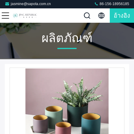
jasmine@sapota.com.cn
86-156-18956185
อ้างอิง
ผลิตภัณฑ์