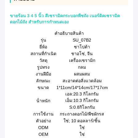
ขายร้อน 3 4 5 นิ้ว สีเซรามิคกระบอกพืชถัง เนอร์ดิคเซรามิค
ดอกไม้ถัง สําหรับการกําหนดเอง
คําอธิบายสินค้า
รุ่น
SU_07B2
ยี่ห้อ
ซาโปต้า
สถานที่กําเนิด
ชาอโซ่, จีน
วัสดุ
เครื่องเซรามิก
รูปทรง
กลม
งานฝีมือ
ผสมผสม
ลักษณะ
สะอาดต่อสิ่งแวดล้อม
ขนาด
1*11cm/14*14cm/17*17cm
เอล:20.3 กิโลกรัม
เอ็ม:10.3 กิโลกรัม
น้ําหนัก
S:0.8กิโลกรัม
การใช้งาน
กระถางดอกไม้/พืชผักรส
ตัวอย่าง
ใช่; 10 ดอลลาร์/ชิ้น
ODM
ใช่
OEM
ใช่