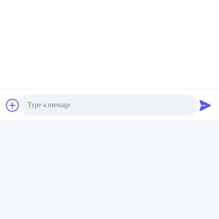
ผลิตภัณฑ์คล้ายกัน
วิดี
เซตจานอาหารเย็นสีขาว
ชุดอาหารสีขาวสแตนเลส
ผลิ
เซรามิคประดับทองสําหรับ
คุณภาพสูง
มหา
งานแต่ง
หา ราคา ที่ ดี ที่สุด
หา ราคา ที่ ดี ที่สุด
Photo
Video Call
Audio Call
ส่งข้อสอบ