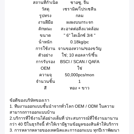
สถานที่กําเนิด
ชาอซู, จีน
วัสดุ
เซรามิค/โปรเซลีน
รูปทรง
กลม
งานฝีมือ
ผงผงบนกระจก
ลักษณะ
สะอาดต่อสิ่งแวดล้อม
ขนาด
" 6" ไดเอ็กซ์ 3/4 "
น้ําหนัก
0.18kg/pc
การใช้งาน
จานของหวาน/ของขวัญ
ตัวอย่าง
ใช่; 10 ดอลลาร์/ชิ้น
การรับรอง
BSCI / SCAN / QAFA
OEM
ใช่
ความจุ
50,000pcs/mon
จํานวนชิ้น
1
สี
ทอง + ขาว
ข้อดีของบริษัทของเรา
1. ทีมงานออกแบบชั้นนําจากทั่วโลก OEM / ODM ในความ
สามารถการออกแบบบ้าน
2.บริการที่ใช้งานได้อย่างเต็มที่ ประสบการณ์ที่ใช้งานมานาน
กว่า 40 ปีในธุรกิจนี้ ทําให้เรามีฐานข้อมูลของสินค้าให้บริการ
3. การหลากหลายของเทคนิคและการออกแบบ ทุกปีเราพัฒนา