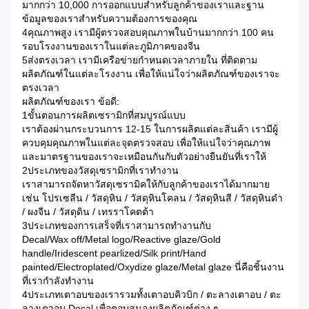
มากกว่า 10,000 การออกแบบสําหรับลูกค้าของเราและฐาน
ข้อมูลของเราสําหรับความต้องการของคุณ
4คุณภาพสูง เรามีผู้ตรวจสอบคุณภาพในบ้านมากกว่า 100 คน
รอบโรงงานของเราในแต่ละภูมิภาคของจีน
5ส่งตรงเวลา เรามีเครือข่ายกําหนดเวลาภายใน ที่ติดตาม
ผลิตภัณฑ์ในแต่ละโรงงาน เพื่อให้แน่ใจว่าผลิตภัณฑ์ของเราจะ
ตรงเวลา
ผลิตภัณฑ์ของเรา ข้อดี:
1ขั้นตอนการผลิตเซรามิกที่สมบูรณ์แบบ
เราต้องผ่านกระบวนการ 12-15 ในการผลิตแต่ละสินค้า เรามีผู้
ควบคุมคุณภาพในแต่ละจุดตรวจสอบ เพื่อให้แน่ใจว่าคุณภาพ
และมาตรฐานของเราจะเหมือนกันกับตัวอย่างยืนยันที่เราให้
2ประเภทของวัสดุเซรามิกที่เราทํางาน
เราสามารถจัดหาวัสดุเซรามิคให้กับลูกค้าของเราได้มากมาย
เช่น โปรเซลีน / วัสดุหิน / วัสดุหินโคลน / วัสดุหินสี / วัสดุหินดํา
/ ผงจีน / วัสดุดิน / เทรราโคตต้า
3ประเภทของการเสร็จที่เราสามารถทํางานกับ
Decal/Wax off/Metal logo/Reactive glaze/Gold
handle/Iridescent pearlized/Silk print/Hand
painted/Electroplated/Oxydize glaze/Metal glaze นี่คือชิ้นงาน
ที่เรากําลังทํางาน
4ประเภทเตาอบของเรารวมทั้งเตาอบคิวบิก / ตะลางเตาอบ / ตะ
ลางเตาอบ Decal เพื่อตอบสนองผลิตภัณฑ์ต่าง ๆ