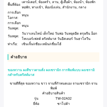
เคาน์เตอร์, ห้องครัว, ลาน, ตู้เสื้อผ้า, ห้องน้ำ, ห้องพัก
พื้นที่ห้อง:
หอพัก, ทางเข้า, ห้องนั่งเล่น, สำนักงาน, กลาง
การเลือก
หนุน
โอกาส:
การเลือก
หนุน
วันหยุด:
วันวาเลนไทน์ เด็กใหม่ วันพ่อ วันหยุดอีด ตรุษจีน อ็อก
วันหยุด:
โทเบอร์เฟสต์ คริสต์มาส วันอีสเตอร์ วันฮาโลวีน
ท่าเรือ:
เซินเจิ้น/เซียะเหมิน/เซี่ยงไฮ้
คําอธิบาย
ของหวาน ผงสีขาวตามสั่ง ผงเซรามิก การพิมพ์แบบ ผงเซรามิ
กสําหรับคริสต์มาส
ขายดีที่สุด ของหวาน ขาว จานที่กําหนดเอง จานเซรามิก จาน
พิมพ์
คําอธิบายสินค้า
รุ่น
TW-02A32
ยี่ห้อ
ซาโปต้า