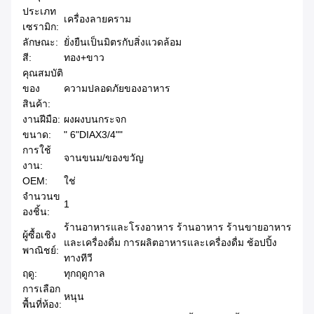
ประเภท
เครื่องลายคราม
เซรามิก:
ลักษณะ:
ยั่งยืนเป็นมิตรกับสิ่งแวดล้อม
สี:
ทอง+ขาว
คุณสมบัติ
ของ
ความปลอดภัยของอาหาร
สินค้า:
งานฝีมือ:
ผงผงบนกระจก
ขนาด:
" 6"DIAX3/4""
การใช้
จานขนม/ของขวัญ
งาน:
OEM:
ใช่
จํานวนข
1
องชิ้น:
ร้านอาหารและโรงอาหาร ร้านอาหาร ร้านขายอาหาร
ผู้ซื้อเชิง
และเครื่องดื่ม การผลิตอาหารและเครื่องดื่ม ช้อปปิ้ง
พาณิชย์:
ทางทีวี
ฤดู:
ทุกฤดูกาล
การเลือก
หนุน
พื้นที่ห้อง: