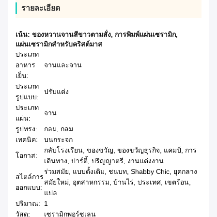
รายละเอียด
เน้น:
ของหวานจานสีขาวตามสั่ง
,
การพิมพ์แผ่นเซรามิก
,
แผ่นเซรามิกสําหรับคริสต์มาส
ประเภท
อาหาร
จานและจาน
เย็น:
ประเภท
ปรับแต่ง
รูปแบบ:
ประเภท
จาน
แผ่น:
รูปทรง:
กลม, กลม
เทคนิค:
บนกระจก
กลับโรงเรียน, ของขวัญ, ของขวัญธุรกิจ, แคมป์, การ
โอกาส:
เดินทาง, ปาร์ตี้, ปริญญาตรี, งานแต่งงาน
ร่วมสมัย, แบบดั้งเดิม, ชนบท, Shabby Chic, ยุคกลาง
สไตล์การ
สมัยใหม่, อุตสาหกรรม, บ้านไร่, ประเทศ, เขตร้อน,
ออกแบบ:
แปล
ปริมาณ:
1
วัสดุ:
เซรามิกพอร์ซเลน