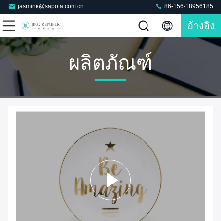
jasmine@sapota.com.cn
86-156-18956185
อ้างอิง
ผลิตภัณฑ์