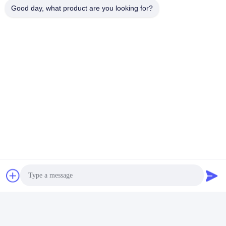
และรูปร่างที่กําหนดเอง
แสนสําคัญ เครื่องเผาน้ํามัน
3D ดอ
Good day, what product are you looking for?
ตัวอย่างฟรี สําหรับตกแต่ง
เหงือกเซรามิก เครื่องเผาน้ํา
ของขวัญ
มันเหงือกเหงือกด้วยการ
หา ราคา ที่ ดี ที่สุด
หา ราคา ที่ ดี ที่สุด
หา
ออกแบบตามความต้องการ
และตัวถือเทียน
ส่งข้อสอบ
กรุณาส่งคําขอของคุณมา
ให้เรา และเราจะตอบคุณ
ในเร็วที่สุด