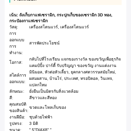
เน้น:
ถังเก็บกาแฟเซรามิก
,
กระปุกเก็บของเซรามิก 3D ทอง
,
กระป๋องกาแฟเซรามิก
วัสดุ:
เครื่องสโตนแวร์, เครื่องสโตนแวร์
การ
ออกแบบ
สารพัดประโยชน์
การ
ทำงาน:
กลับไปที่โรงเรียน แจกของรางวัล ของขวัญเพื่อธุรกิจ
โอกาส:
แคมป์ปิ้ง ปาร์ตี้ รับปริญญา ของขวัญ งานแต่งงาน
มินิมอล, หัวต่อหัวเลี้ยว, ยุคกลางศตวรรษสมัยใหม่,
สไตล์การ
ผสมผสาน, บ้านไร่, ประเทศ, ทรอปิคอล, วินเทจ,
ออกแบบ:
แปลกใหม
ลักษณะ:
ยั่งยืนเป็นมิตรกับสิ่งแวดล้อม
สี:
สีขาวและสีทอง
คุณสมบัติ
ขวดและโหลเก็บของ
ของสินค้า:
งานฝีมือ:
ชุบด้วยไฟฟ้า
รูปทรง:
3 มิติ
ขนาด:
" 5"DIAX8" "