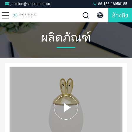
jasmine@sapota.com.cn
86-156-18956185
อ้างอิง
ผลิตภัณฑ์