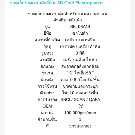
ขวดเก็บของเครามิกส์ด้วย 3D Gold Electroplated
ขวดเก็บของเครามิคสําหรับขนมหวานกาแฟ
คําอธิบายสินค้า
รุ่น
SB_06A14
ยี่ห้อ
ซาโปต้า
สถานที่กําเนิด
เดฮัว ประเทศจีน
วัสดุ
เซรามิค / เครื่องทําหิน
รูปทรง
3 มิติ
งานฝีมือ
เครื่องเคลือบไฟฟ้า
ลักษณะ
สะอาดต่อสิ่งแวดล้อม
ขนาด
" 5" ไดเอ็กซ์8 "
น้ําหนัก
ทอง: 0.6 กิโลกรัม/ชิ้น
การใช้งาน
ขวดเก็บและกระปุก
ตัวอย่าง
ใช่; 10 ดอลลาร์/ชิ้น
การรับรอง
BSCI / SCAN / QAFA
OEM
ใช่
ความจุ
100,000pcs/mon
จํานวนชิ้น
1
สี
ขาวและทอง