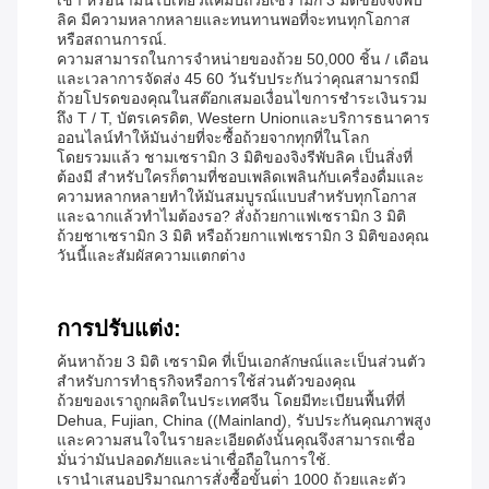
เช้า หรือนํามันไปเที่ยวแคมป์ถ้วยเซรามิก 3 มิติของจิงพับ
ลิค มีความหลากหลายและทนทานพอที่จะทนทุกโอกาส
หรือสถานการณ์.
ความสามารถในการจําหน่ายของถ้วย 50,000 ชิ้น / เดือน
และเวลาการจัดส่ง 45 60 วันรับประกันว่าคุณสามารถมี
ถ้วยโปรดของคุณในสต๊อกเสมอเงื่อนไขการชําระเงินรวม
ถึง T / T, บัตรเครดิต, Western Unionและบริการธนาคาร
ออนไลน์ทําให้มันง่ายที่จะซื้อถ้วยจากทุกที่ในโลก
โดยรวมแล้ว ชามเซรามิก 3 มิติของจิงรีพับลิค เป็นสิ่งที่
ต้องมี สําหรับใครก็ตามที่ชอบเพลิดเพลินกับเครื่องดื่มและ
ความหลากหลายทําให้มันสมบูรณ์แบบสําหรับทุกโอกาส
และฉากแล้วทําไมต้องรอ? สั่งถ้วยกาแฟเซรามิก 3 มิติ
ถ้วยชาเซรามิก 3 มิติ หรือถ้วยกาแฟเซรามิก 3 มิติของคุณ
วันนี้และสัมผัสความแตกต่าง
การปรับแต่ง:
ค้นหาถ้วย 3 มิติ เซรามิค ที่เป็นเอกลักษณ์และเป็นส่วนตัว
สําหรับการทําธุรกิจหรือการใช้ส่วนตัวของคุณ
ถ้วยของเราถูกผลิตในประเทศจีน โดยมีทะเบียนพื้นที่ที่
Dehua, Fujian, China ((Mainland), รับประกันคุณภาพสูง
และความสนใจในรายละเอียดดังนั้นคุณจึงสามารถเชื่อ
มั่นว่ามันปลอดภัยและน่าเชื่อถือในการใช้.
เรานําเสนอปริมาณการสั่งซื้อขั้นต่ํา 1000 ถ้วยและตัว