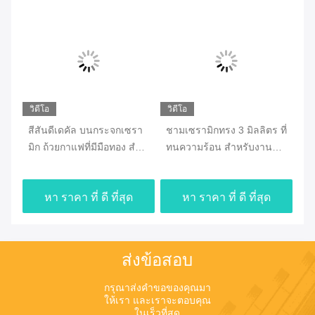
วิดีโอ
วิดีโอ
วิด
วย
สีสันดีเดคัล บนกระจกเซรา
ชามเซรามิกทรง 3 มิลลิตร ที่
7o
มิก ถ้วยกาแฟที่มีมือทอง สําห
ทนความร้อน สําหรับงาน
กร
รับวันเกิดวันวาเลนไทน์
ฮาโลวีน
กา
หา ราคา ที่ ดี ที่สุด
หา ราคา ที่ ดี ที่สุด
ส่งข้อสอบ
กรุณาส่งคําขอของคุณมา
ให้เรา และเราจะตอบคุณ
ในเร็วที่สุด