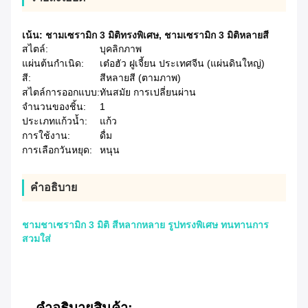
เน้น:
ชามเซรามิก 3 มิติทรงพิเศษ
,
ชามเซรามิก 3 มิติหลายสี
สไตล์:
บุคลิกภาพ
แผ่นต้นกำเนิด:
เต๋อฮัว ฝูเจี้ยน ประเทศจีน (แผ่นดินใหญ่)
สี:
สีหลายสี (ตามภาพ)
สไตล์การออกแบบ:
ทันสมัย ​​การเปลี่ยนผ่าน
จํานวนของชิ้น:
1
ประเภทแก้วน้ำ:
แก้ว
การใช้งาน:
ดื่ม
การเลือกวันหยุด:
หนุน
คําอธิบาย
ชามชาเซรามิก 3 มิติ สีหลากหลาย รูปทรงพิเศษ ทนทานการ
สวมใส่