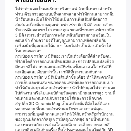
คําอธิบายสินค้า:
ไม่ว่าท่านจะเป็นคนรักชาหรือกาแฟ ถ้วยนี้เหมาะสําหรับ
ท่าน ด้วยการออกแบบที่หลากหลาย ทําให้ท่านสามารถดื่ม
น้ําร้อนและเย็นได้ทําให้มันเป็นการเพิ่มเติมที่ดีต่อการ
สะสมเครื่องดื่มของคุณชามชาเซรามิก 3 มิติ เหมาะสําห
รับการดื่มผสมชาโปรดของคุณ ขณะที่ชามกาแฟเซรามิก
3 มิติ เหมาะสําหรับการเพลิดเพลินกับชามกาแฟร้อนใน
ตอนเช้า ด้วยความจุที่ใหญ่คุณสามารถเพลิดเพลินกับ
เครื่องดื่มที่คุณชอบได้มากๆ โดยไม่จําเป็นต้องเติมน้ําให้
ใหม่ตลอดเวลา.
กระป๋องเซรามิก 3 มิติของเราเป็นตัวเลือกที่ดีสําหรับคน
ที่รักสไตล์การออกแบบที่ทันสมัยและการเปลี่ยนแปลงถ้วย
มีหลายสีไม่ว่าท่านจะชอบสีที่เข้มแข็งและสดใส หรือสีที่
ละเอียดและเงียบกว่านั้น เรามีสีที่เหมาะสมกับท่าน
กระป๋องเซรามิก 3 มิติเป็นสินค้าชิ้นเดียว ทําให้สะดวกใน
การเก็บและขนส่ง ขนาดคอมแพคต์และการออกแบบเบา
ทําให้มันสมบูรณ์แบบสําหรับการนําไปกับคุณไม่ว่าท่านจะ
ไปทํางาน หรือไปแคมป์ด้วยวัสดุเซรามิกคุณภาพสูง ชามนี้
ทนทานและทนทานกับการสวมใส่และการฉีกขาด
สรุปคือ 3D Ceramic Mug เป็นเครื่องดื่มที่มีสไตล์ดีและ
หลากหลาย ที่เหมาะสําหรับคนรักชาและกาแฟคุณ
สามารถเพิ่มบุคลิกภาพและสไตล์ให้กับครัวหรือสํานักงาน
ของคุณผลิตจากวัสดุเซรามิคคุณภาพสูง ชามนี้ทนทาน
และทนทานกับการสวมใส่และฉีกขาดเลือกจากหลายสี
และเพลิดเพลินกับเครื่องดื่มโปรดของคุณในสไตล์กับ 3D