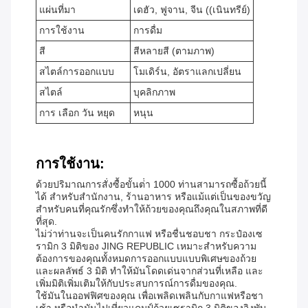
แผ่นที่มา
เดฮัว, ฟูจาน, จีน ((เนินทรีย์)
การใช้งาน
การดื่ม
สี
สีหลายสี (ตามภาพ)
สไตล์การออกแบบ
โมเดิร์น, อัตราแลกเปลี่ยน
สไตล์
บุคลิกภาพ
การ เลือก วัน หยุด
หนุน
การใช้งาน:
ด้วยปริมาณการสั่งซื้อขั้นต่ํา 1000 ท่านสามารถซื้อถ้วยนี้
ได้ สําหรับสํานักงาน, ร้านอาหาร หรือแม้แต่เป็นของขวัญ
สําหรับคนที่คุณรักซึ่งทําให้ถ้วยของคุณถึงคุณในสภาพที่ดี
ที่สุด.
ไม่ว่าท่านจะเป็นคนรักกาแฟ หรือชื่นชอบชา กระป๋องเซ
รามิก 3 มิติของ JING REPUBLIC เหมาะสําหรับความ
ต้องการของคุณทั้งหมดการออกแบบแบบพิเศษของถ้วย
และผลลัพธ์ 3 มิติ ทําให้มันโดดเด่นจากส่วนที่เหลือ และ
เพิ่มมิติเพิ่มเติมให้กับประสบการณ์การดื่มของคุณ.
ใช้มันในออฟฟิศของคุณ เพื่อเพลิดเพลินกับกาแฟหรือชา