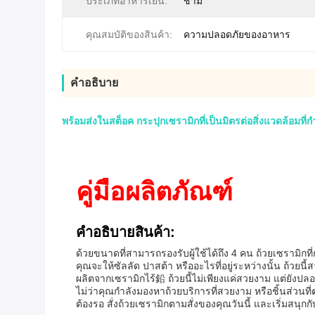
ประเภทอาหารเย็น:
ชาม
คุณสมบัติของสินค้า:
ความปลอดภัยของอาหาร
คําอธิบาย
พร้อมส่งในสต็อค กระปุกเซรามิกที่เป็นมิตรต่อสิ่งแวดล้อมท
คู่มือผลิตภัณฑ์
คําอธิบายสินค้า:
ด้วยขนาดที่สามารถรองรับผู้ใช้ได้ถึง 4 คน ถ้วยเซรามิ
คุณจะให้ซัลลัด ปาสต้า หรืออะไรที่อยู่ระหว่างนั้น ถ้วยนี
ผลิตจากเซรามิกไร้鉛 ถ้วยนี้ไม่เพียงแค่สวยงาม แต่ยังปลอด
ไม่ว่าคุณกําลังมองหาถ้วยบริการที่สวยงาม หรือชิ้นส่วนที่ต
ต้องรอ สั่งถ้วยเซรามิกตามสั่งของคุณวันนี้ และเริ่มส