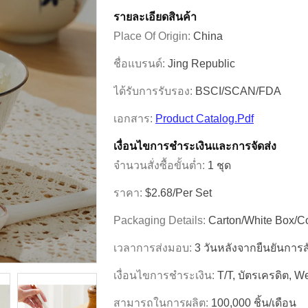
รายละเอียดสินค้า
Place Of Origin:
China
ชื่อแบรนด์:
Jing Republic
ได้รับการรับรอง:
BSCI/SCAN/FDA
เอกสาร:
Product Catalog.pdf
เงื่อนไขการชําระเงินและการจัดส่ง
จำนวนสั่งซื้อขั้นต่ำ:
1 ชุด
ราคา:
$2.68/per Set
Packaging Details:
Carton/White Box/C
เวลาการส่งมอบ:
3 วันหลังจากยืนยันการส
เงื่อนไขการชำระเงิน:
T/T, บัตรเครดิต, 
สามารถในการผลิต:
100,000 ชิ้น/เดือน