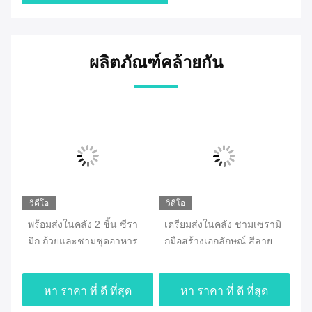
ผลิตภัณฑ์คล้ายกัน
วิดีโอ
วิดีโอ
วิด
ม
พร้อมส่งในคลัง 2 ชิ้น ซีรา
เตรียมส่งในคลัง ชามเซรามิ
พร
น
มิก ถ้วยและชามชุดอาหาร
กมือสร้างเอกลักษณ์ สีลายรูป
เซ
เย็น
แบบ ชา นม Porcelain ชาม
ทุ
3d
กั
หา ราคา ที่ ดี ที่สุด
หา ราคา ที่ ดี ที่สุด
เก