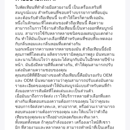
ใบพัดเทียนที่ทําด้วยมือสวยงามนี้ เป็นเครื่องเสริมที่
สมบูรณ์แบบ สําหรับคนที่ชอบสร้างบรรยากาศที่อบอุ่น
และต้อนรับตัวถือเทียนนี้ จะทําให้ใครก็ตามที่เจอมัน.
หนึ่งในลักษณะที่โดดเด่นของตัวถือเทียนนี้ คือความ
สามารถในการใช้งานตัวถือเทียนนี้เป็นทางออกที่สมบูรณ์
แบบ. สามารถใช้กับหลากหลายชนิดของผสมปูนแตกต่าง
กัน ทําให้มันเป็นทางเลือกที่ดีสําหรับคนที่ชอบที่จะทดลอง
กับกลิ่นหอมและกลิ่นหอมที่แตกต่างกัน
นอกเหนือจากความหลากหลายของมัน ตัวถือเทียนนี้ยังมี
คุณภาพที่โดดเด่น ผลิตจากเซรามิคคุณภาพสูง มันทนทาน
และนานให้แน่ใจว่า คุณจะได้สนุกกับมันในอีกหลายปีข้าง
หน้า. มันยังมีหลายสีที่แตกต่างกัน, ทําให้คุณสามารถปรับ
แต่งมันตามความชอบของคุณ
คุณสมบัติที่ดีอีกอย่างของตัวถือเทียนนี้คือมันรองรับ OEM
และ ODM นั่นหมายความว่าคุณสามารถปรับแต่งมันตาม
รายละเอียดของคุณทําให้มันสมบูรณ์แบบสําหรับคนที่กํา
ลังมองหาการสัมผัสที่โดดเด่นและเป็นส่วนตัว.
เมื่อมันมาถึงการจัดส่ง เราให้บริการหลายตัวเลือกที่แตก
ต่างกันเพื่อตอบสนองความต้องการของคุณ ไม่ว่าคุณจะ
ชอบการจัดส่งทางทะเล, ทางอากาศ, หรือด่วนเราสามารถ
ตอบสนองความต้องการของคุณ และให้แน่ใจว่าตัวถือ
เทียนของคุณจะมาถึงอย่างปลอดภัยและทันเวลา.
ทั้งหมดทั้งหมด ถ้าคุณกําลังมองหา เครื่องเผาไหม้สีเซรา
มิก ที่สวยงามและหลากหลาย สามารถทําหน้าที่เป็นเครื่อง