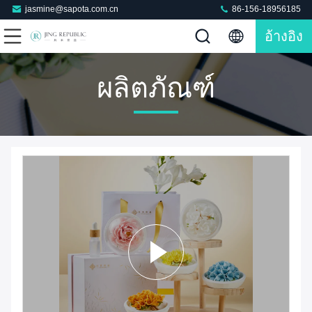
jasmine@sapota.com.cn
86-156-18956185
อ้างอิง
ผลิตภัณฑ์