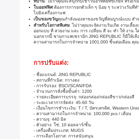
ที่บ้าน
: ไม่ว่าคุณจะสนุกกับเช้าวันอาทิตย์ที่ขี้เกียจ หรื
ในออฟฟิศ
:ต้องการการยกตัวเล็ก ๆ น้อย ๆ ระหว่างวันที่
ไปยังเครื่องกาแฟ.
เป็นของขวัญ
คุณกําลังมองหาของขวัญที่สมบูรณ์แบบ สําหร
สําหรับโอกาสพิเศษ
: ไม่ว่าคุณจะจัดงานวันเกิด งานเลี้
ออกแบบ ที่ สวยงาม และ การ เปลี่ยน สี จะ ทํา ให้ งาน 
นอกจากนี้ ชามกาแฟเซรามิก JING REPUBLIC ก็มีให้เลือ
ความสามารถในการจําหน่าย 1001,000 ชิ้นต่อเดือน คุณมั
การปรับแต่ง:
- ชื่อแบรนด์: JING REPUBLIC
- สถานที่กําเนิด: กวางดง
- การรับรอง: BSCI/SCAN/FDA
- จํานวนการสั่งซื้อขั้นต่ํา: 1200
- รายละเอียดการบรรจุ: กล่องกล่อง/กล่องสีขาว/กล่องสี
- ระยะเวลาการจัดส่ง: 45-60 วัน
- เงื่อนไขการชําระเงิน: T / T, บัตรเครดิต, Western 
- ความสามารถในการจําหน่าย: 100,000 pcs / เดือน
- ความจุ: 440 มิล
- ตัวอย่าง: ใช่; 10 ดอลลาร์/ชิ้น
- เครื่องดื่มประเภท: MUGS
- การเลือกโอกาส: การสนับสนุน