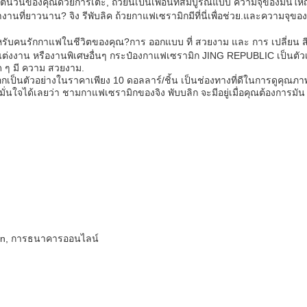
อเริ่มต้นวันของคุณด้วยการเตะ, ถ้วยนี้เป็นเพื่อนที่สมบูรณ์แบบ ความจุของมั
ทํางานที่ยาวนาน? จิง รีพับลิค ถ้วยกาแฟเซรามิกมีที่นี่เพื่อช่วย.และความ
ับคนรักกาแฟในชีวิตของคุณ?การ ออกแบบ ที่ สวยงาม และ การ เปลี่ยน สี ทํา 
ยงแต่งงาน หรืองานพิเศษอื่นๆ กระป๋องกาแฟเซรามิก JING REPUBLIC เป็นตัว
ใด ๆ มี ความ สวยงาม.
กเป็นตัวอย่างในราคาเพียง 10 ดอลลาร์/ชิ้น เป็นช่องทางที่ดีในการดูคุณ
่นใจได้เลยว่า ชามกาแฟเซรามิกของจิง พับบลิก จะมีอยู่เมื่อคุณต้องการมัน
Union, การธนาคารออนไลน์