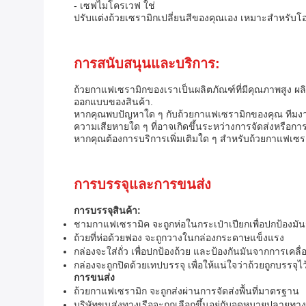
- เซฟไมโครเวฟ ใช่
ปรับแต่งถ้วยเซรามิกเปลี่ยนสีของคุณเอง เหมาะสําหรับโ
การสนับสนุนและบริการ:
ถ้วยกาแฟเซรามิกของเราเป็นผลิตภัณฑ์ที่มีคุณภาพสูง ผลิ
ออกแบบของสินค้า.
หากคุณพบปัญหาใด ๆ กับถ้วยกาแฟเซรามิกของคุณ ทีมง
ความเสียหายใด ๆ ที่อาจเกิดขึ้นระหว่างการจัดส่งหรือการ
หากคุณต้องการบริการเพิ่มเติมใด ๆ สําหรับถ้วยกาแฟเซรา
การบรรจุและการขนส่ง
การบรรจุสินค้า:
ชามกาแฟเซรามิค จะถูกห่อในกระเป๋าเปียกเพื่อปกป้องมั
ถ้วยที่ห่อด้วยฟอง จะถูกวางในกล่องกระดาษแข็งแรง
กล่องจะใส่ถั่ว เพื่อปกป้องถ้วย และป้องกันมันจากการเค
กล่องจะถูกปิดด้วยเทปบรรจุ เพื่อให้แน่ใจว่าถ้วยถูกบรรจุไ
การขนส่ง
ถ้วยกาแฟเซรามิก จะถูกส่งผ่านการจัดส่งพื้นที่มาตรฐาน
บริษัทขนส่งทางเรือจะถูกเลือกขึ้นอยู่กับจุดหมายปลายทาง แล