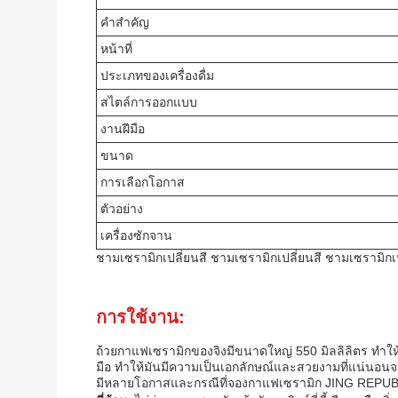
คําสําคัญ
หน้าที่
ประเภทของเครื่องดื่ม
สไตล์การออกแบบ
งานฝีมือ
ขนาด
การเลือกโอกาส
ตัวอย่าง
เครื่องซักจาน
ชามเซรามิกเปลี่ยนสี ชามเซรามิกเปลี่ยนสี ชามเซรามิกเป
การใช้งาน:
ถ้วยกาแฟเซรามิกของจิงมีขนาดใหญ่ 550 มิลลิลิตร ทําใ
มือ ทําให้มันมีความเป็นเอกลักษณ์และสวยงามที่แน่นอนจ
มีหลายโอกาสและกรณีที่จองกาแฟเซรามิก JING REPUBLI