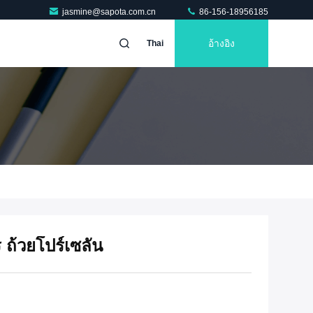
jasmine@sapota.com.cn
86-156-18956185
อ้างอิง
Thai
 ถ้วยโปร์เซลัน