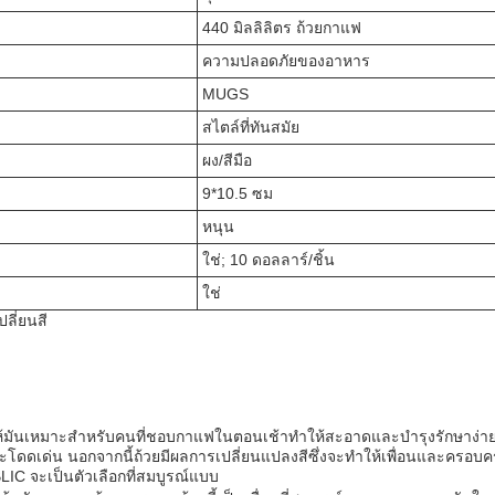
440 มิลลิลิตร ถ้วยกาแฟ
ความปลอดภัยของอาหาร
MUGS
สไตล์ที่ทันสมัย
ผง/สีมือ
9*10.5 ซม
หนุน
ใช่; 10 ดอลลาร์/ชิ้น
ใช่
ลี่ยนสี
ห้มันเหมาะสําหรับคนที่ชอบกาแฟในตอนเช้าทําให้สะอาดและบํารุงรักษาง่าย.
ะโดดเด่น นอกจากนี้ถ้วยมีผลการเปลี่ยนแปลงสีซึ่งจะทําให้เพื่อนและครอบ
C จะเป็นตัวเลือกที่สมบูรณ์แบบ