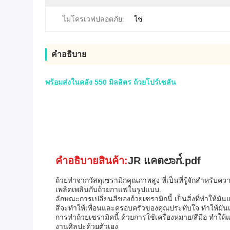
ไมโครเวฟปลอดภัย:
ใช่
คําอธิบาย
พร้อมส่งในคลัง 550 มิลลิตร ถ้วยโปร์เซลัน
คําอธิบายสินค้า:
JR แคตಲಾಗ์.pdf
ถ้วยทําจากวัสดุเซรามิกคุณภาพสูง ที่เป็นที่รู้จักสํ
เพลิดเพลินกับถ้วยกาแฟในรูปแบบ.
ลักษณะการเปลี่ยนสีของถ้วยเซรามิกนี้ เป็นสิ่งที่ทําให้มั
สีจะทําให้เพื่อนและครอบครัวของคุณประทับใจ ทําให้มั
การทําถ้วยเซรามิคนี้ ด้วยการใช้เครื่องหมาย/สีมือ ทําใ
งานศิลปะด้วยตัวเอง