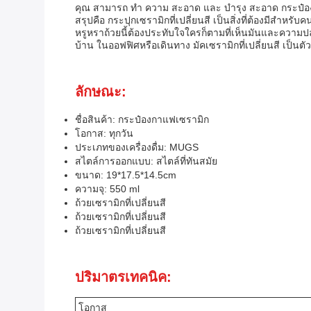
คุณ สามารถ ทํา ความ สะอาด และ บํารุง สะอาด กระป๋อง เซ
สรุปคือ กระปุกเซรามิกที่เปลี่ยนสี เป็นสิ่งที่ต้องมีสํา
หรูหราถ้วยนี้ต้องประทับใจใครก็ตามที่เห็นมันและความปลอดภ
บ้าน ในออฟฟิศหรือเดินทาง มัคเซรามิกที่เปลี่ยนสี เป็นตั
ลักษณะ:
ชื่อสินค้า: กระป๋องกาแฟเซรามิก
โอกาส: ทุกวัน
ประเภทของเครื่องดื่ม: MUGS
สไตล์การออกแบบ: สไตล์ที่ทันสมัย
ขนาด: 19*17.5*14.5cm
ความจุ: 550 ml
ถ้วยเซรามิกที่เปลี่ยนสี
ถ้วยเซรามิกที่เปลี่ยนสี
ถ้วยเซรามิกที่เปลี่ยนสี
ปริมาตรเทคนิค:
โอกาส