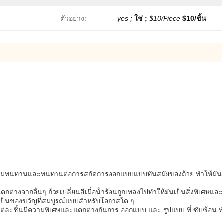
ตัวอย่าง:
yes ;
ใช่ ;
$10/Piece
$10/ชิ้น
าหรับความทนทานและทนทานต่อการสกัดการออกแบบแบบทันสมัยของถ้วย ทําให้มัน
นแตกต่างจากอื่นๆ ถ้วยเปลี่ยนสีเมื่อน้ําร้อนถูกเทลงไปทําให้มันเป็นสิ่งพิเศ
นเป็นของขวัญที่สมบูรณ์แบบสําหรับโอกาสใด ๆ
ห้แต่ละชิ้นมีความพิเศษและแตกต่างกันการ ออกแบบ และ รูปแบบ ที่ ซับซ้อน ทํ