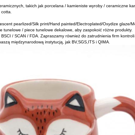
amicznych, takich jak porcelana / kamieniste wyroby / ceramiczne kam
 cotta.
escent pearlized/Silk print/Hand painted/Electroplated/Oxydize glaze/M
e tunelowe / piece tunelowe dekalowe, aby zaspokoić różne produkty.
 BSCI / SCAN / FDA. Zapraszamy również do zatrudnienia firm kontroli
naszą międzynarodową instytucją, jak BV,SGS,ITS i QIMA.