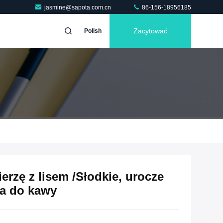
jasmine@sapota.com.cn
86-156-18956185
Zacytować
Polish
erzę z lisem /Słodkie, urocze
ka do kawy