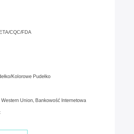
ETA/CQC/FDA
dełko/kolorowe Pudełko
, Western Union, Bankowość Internetowa
c