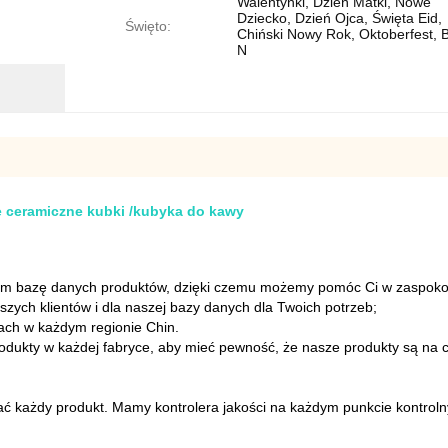
Walentynki, Dzień Matki, Nowe
Dziecko, Dzień Ojca, Święta Eid,
Święto:
Chiński Nowy Rok, Oktoberfest, 
N
ze ceramiczne kubki /kubyka do kawy
am bazę danych produktów, dzięki czemu możemy pomóc Ci w zaspokoj
ych klientów i dla naszej bazy danych dla Twoich potrzeb;
ach w każdym regionie Chin.
odukty w każdej fabryce, aby mieć pewność, że nasze produkty są na 
każdy produkt. Mamy kontrolera jakości na każdym punkcie kontrolnym
.