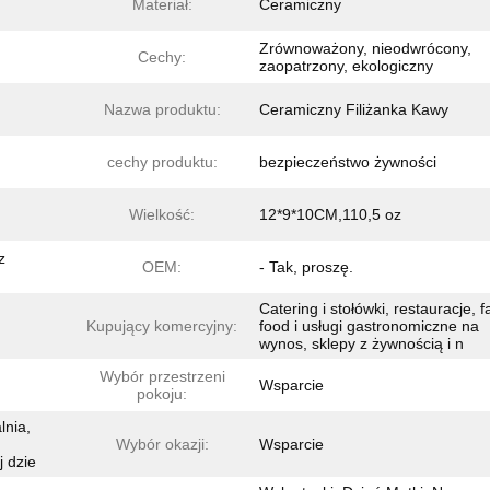
Materiał:
Ceramiczny
Zrównoważony, nieodwrócony,
Cechy:
zaopatrzony, ekologiczny
Nazwa produktu:
Ceramiczny Filiżanka Kawy
cechy produktu:
bezpieczeństwo żywności
Wielkość:
12*9*10CM,110,5 oz
z
OEM:
- Tak, proszę.
Catering i stołówki, restauracje, f
Kupujący komercyjny:
food i usługi gastronomiczne na
wynos, sklepy z żywnością i n
Wybór przestrzeni
Wsparcie
pokoju:
lnia,
Wybór okazji:
Wsparcie
j dzie