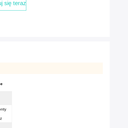
j się teraz
ne
enty
ez