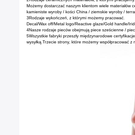
Możemy dostarczać naszym klientom wiele materiałów cer
kamieniste wyroby / kości China / ziemskie wyroby / terra
3Rodzaje wykończeń, z którymi możemy pracować.
Decal/Wax off/Metal logo/Reactive glaze/Gold handle/Irid
4Nasze rodzaje pieców obejmują piece sześcienne / piec
5Wszystkie fabryki przeszły międzynarodowe certyfikacje
wysyłką.Trzecie strony, które możemy współpracować z 