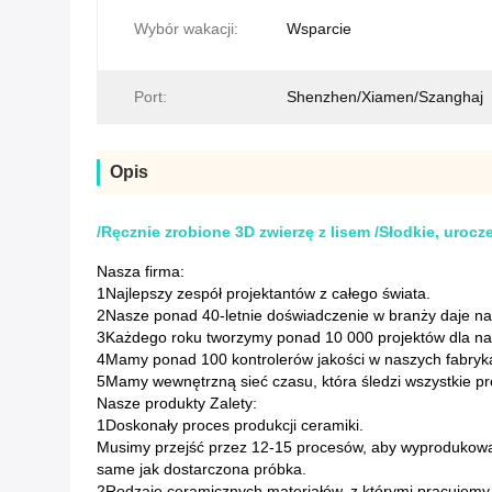
Wybór wakacji:
Wsparcie
Port:
Shenzhen/Xiamen/Szanghaj
Opis
/Ręcznie zrobione 3D zwierzę z lisem /Słodkie, uroc
Nasza firma:
1Najlepszy zespół projektantów z całego świata.
2Nasze ponad 40-letnie doświadczenie w branży daje n
3Każdego roku tworzymy ponad 10 000 projektów dla nasz
4Mamy ponad 100 kontrolerów jakości w naszych fabryk
5Mamy wewnętrzną sieć czasu, która śledzi wszystkie pr
Nasze produkty Zalety:
1Doskonały proces produkcji ceramiki.
Musimy przejść przez 12-15 procesów, aby wyprodukować 
same jak dostarczona próbka.
2Rodzaje ceramicznych materiałów, z którymi pracujemy