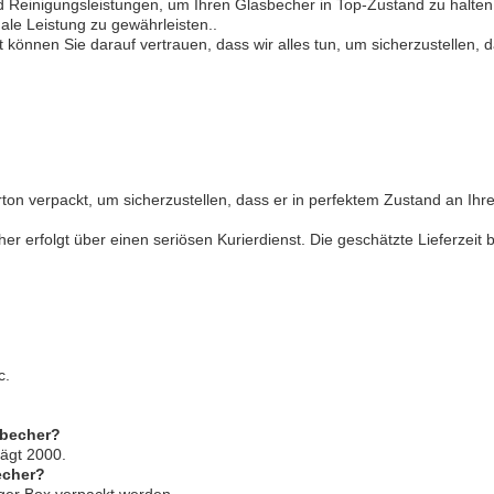
d Reinigungsleistungen, um Ihren Glasbecher in Top-Zustand zu halte
le Leistung zu gewährleisten..
können Sie darauf vertrauen, dass wir alles tun, um sicherzustellen,
arton verpackt, um sicherzustellen, dass er in perfektem Zustand an Ih
 erfolgt über einen seriösen Kurierdienst. Die geschätzte Lieferzeit
c.
sbecher?
ägt 2000.
echer?