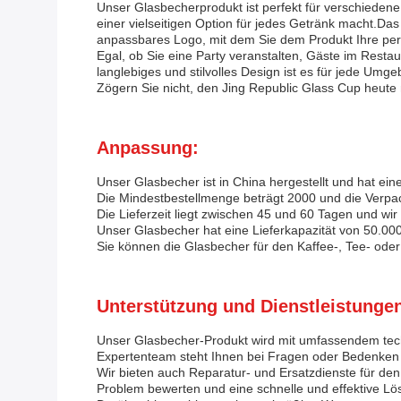
Unser Glasbecherprodukt ist perfekt für verschieden
einer vielseitigen Option für jedes Getränk macht.D
anpassbares Logo, mit dem Sie dem Produkt Ihre per
Egal, ob Sie eine Party veranstalten, Gäste im Resta
langlebiges und stilvolles Design ist es für jede Umg
Zögern Sie nicht, den Jing Republic Glass Cup heute
Anpassung:
Unser Glasbecher ist in China hergestellt und hat ein
Die Mindestbestellmenge beträgt 2000 und die Verpa
Die Lieferzeit liegt zwischen 45 und 60 Tagen und wi
Unser Glasbecher hat eine Lieferkapazität von 50.00
Sie können die Glasbecher für den Kaffee-, Tee- ode
Unterstützung und Dienstleistunge
Unser Glasbecher-Produkt wird mit umfassendem techn
Expertenteam steht Ihnen bei Fragen oder Bedenken 
Wir bieten auch Reparatur- und Ersatzdienste für den
Problem bewerten und eine schnelle und effektive Lö