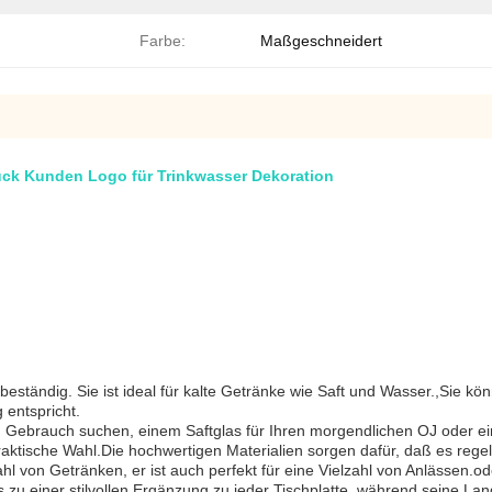
Farbe:
Maßgeschneidert
uck Kunden Logo für Trinkwasser Dekoration
lbeständig. Sie ist ideal für kalte Getränke wie Saft und Wasser.,Sie k
 entspricht.
n Gebrauch suchen, einem Saftglas für Ihren morgendlichen OJ oder ein
praktische Wahl.Die hochwertigen Materialien sorgen dafür, daß es rege
zahl von Getränken, er ist auch perfekt für eine Vielzahl von Anlässen
 einer stilvollen Ergänzung zu jeder Tischplatte, während seine Lang