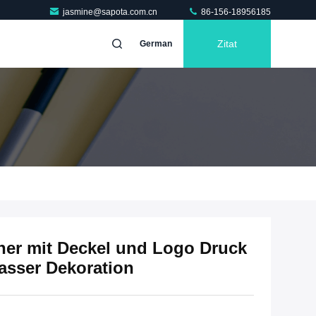
jasmine@sapota.com.cn
86-156-18956185
Zitat
German
her mit Deckel und Logo Druck
asser Dekoration