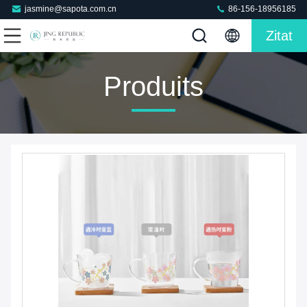
jasmine@sapota.com.cn
86-156-18956185
Zitat
Produits