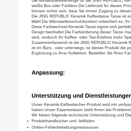
Die Mindestbestellmenge für die JING REPUBLIC Kera
weiße Box oder Farbbox.Die Lieferzeit für dieses Pr
können sicher sein, dass Sie immer Zugang zu diese
Die JING REPUBLIC Keramik Kaffeetasse Tasse ist eine
Wahl.Die Mikrowellenschutzfunktion erleichtert es, I
Diese Farbwechsel-Keramik-Tasse eignet sich perfekt 
Design beinhaltet.Die Farbänderung dieser Tasse ma
wird, wodurch Ihr Kaffee- oder Tee-Erlebnis mehr S
Zusammenfassend ist die JING REPUBLIC Keramik Kaff
ist.Im Büro., oder unterwegs, ist dieses Produkt die
Ergänzung zu Ihrer Kollektion. Bestellen Sie Ihren 
Anpassung:
Unterstützung und Dienstleistunge
Unser Keramik-Kaffeebecher-Produkt wird mit umfassen
haben.Unser Expertenteam steht Ihnen bei Problemen
Wir bieten folgende technische Unterstützung und Die
Produkthandbücher und -leitfäden
Online-Fehlerbehebungsressourcen