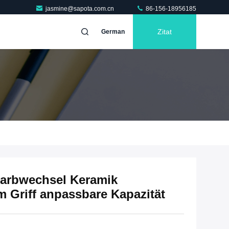
jasmine@sapota.com.cn
86-156-18956185
Zitat
German
Farbwechsel Keramik
m Griff anpassbare Kapazität