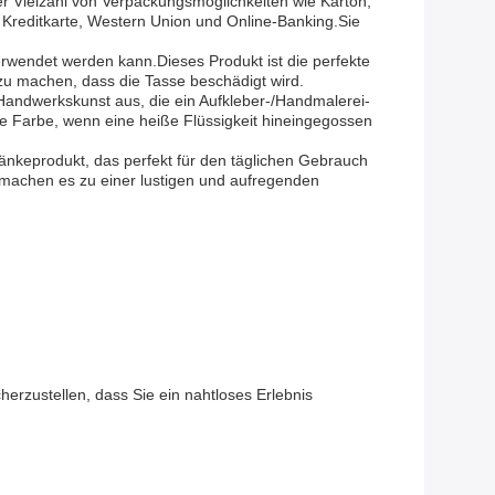
r Vielzahl von Verpackungsmöglichkeiten wie Karton,
 Kreditkarte, Western Union und Online-Banking.Sie
erwendet werden kann.Dieses Produkt ist die perfekte
 zu machen, dass die Tasse beschädigt wird.
 Handwerkskunst aus, die ein Aufkleber-/Handmalerei-
e Farbe, wenn eine heiße Flüssigkeit hineingegossen
nkeprodukt, das perfekt für den täglichen Gebrauch
n machen es zu einer lustigen und aufregenden
erzustellen, dass Sie ein nahtloses Erlebnis