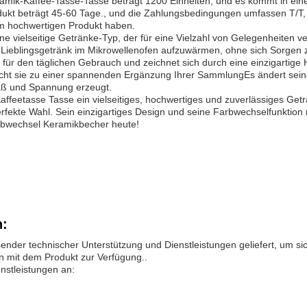
mik-Kaffee-Tasse-Tasse beträgt 1200 Einheiten, und es kommt in eine
odukt beträgt 45-60 Tage., und die Zahlungsbedingungen umfassen T/T,
m hochwertigen Produkt haben.
 vielseitige Getränke-Typ, der für eine Vielzahl von Gelegenheiten v
hr Lieblingsgetränk im Mikrowellenofen aufzuwärmen, ohne sich Sorgen
für den täglichen Gebrauch und zeichnet sich durch eine einzigartige
cht sie zu einer spannenden Ergänzung Ihrer SammlungEs ändert sein
paß und Spannung erzeugt.
eetasse Tasse ein vielseitiges, hochwertiges und zuverlässiges Geträ
 perfekte Wahl. Sein einzigartiges Design und seine Farbwechselfunktio
Farbwechsel Keramikbecher heute!
n:
der technischer Unterstützung und Dienstleistungen geliefert, um sich
 mit dem Produkt zur Verfügung..
nstleistungen an: