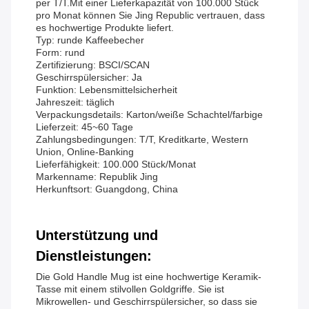
per T/T.Mit einer Lieferkapazität von 100.000 Stück
pro Monat können Sie Jing Republic vertrauen, dass
es hochwertige Produkte liefert.
Typ: runde Kaffeebecher
Form: rund
Zertifizierung: BSCI/SCAN
Geschirrspülersicher: Ja
Funktion: Lebensmittelsicherheit
Jahreszeit: täglich
Verpackungsdetails: Karton/weiße Schachtel/farbige
Lieferzeit: 45~60 Tage
Zahlungsbedingungen: T/T, Kreditkarte, Western
Union, Online-Banking
Lieferfähigkeit: 100.000 Stück/Monat
Markenname: Republik Jing
Herkunftsort: Guangdong, China
Unterstützung und
Dienstleistungen:
Die Gold Handle Mug ist eine hochwertige Keramik-
Tasse mit einem stilvollen Goldgriffe. Sie ist
Mikrowellen- und Geschirrspülersicher, so dass sie