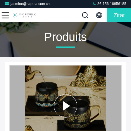
jasmine@sapota.com.cn
86-156-18956185
Zitat
Produits