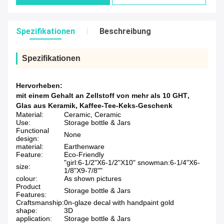
Spezifikationen
Beschreibung
Spezifikationen
Hervorheben:
mit einem Gehalt an Zellstoff von mehr als 10 GHT
,
Glas aus Keramik
,
Kaffee-Tee-Keks-Geschenk
Material:
Ceramic, Ceramic
Use:
Storage bottle & Jars
Functional
None
design:
material:
Earthenware
Feature:
Eco-Friendly
"girl:6-1/2"X6-1/2"X10" snowman:6-1/4"X6-
size:
1/8"X9-7/8""
colour:
As shown pictures
Product
Storage bottle & Jars
Features:
Craftsmanship:
0n-glaze decal with handpaint gold
shape:
3D
application:
Storage bottle & Jars