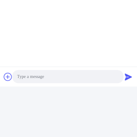
Senden Sie
Jing Republic (S&K SHANGHAI INDUSTRY
CO.,LTD)
jasmine@sapota.com.cn
Photo
86-156-18956185
Video Call
Zimmer 1208,819 West Nanj
ing Road, Jing An Bezirk, Sh