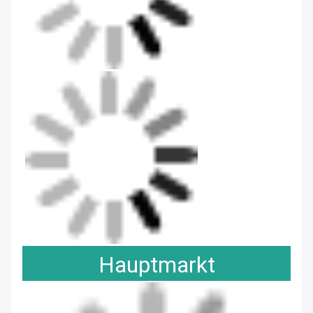
Unternehmensprofil
Über uns
Die Sapota Group wurde 1982 mit
Leidenschaft und Erfahrung in der Keramik
gegründet und engagiert sich für die
Herstellung und den Export hochwertiger
Keramikprodukte an Kunden weltweit.Zu
unseren Exportmärkten gehören die
USASapota Group ist einer der größten
Keramikverkäufer der Welt.Wir arbeiten mit
Top-Händlern auf der ganzen Welt zusammen,
einschließlich Target.Darüber hinaus ist unsere
nationale Marke, Jing Republic, mit einer Reihe
von Produkten, die in den Vereinigten Staaten,
Japan, Japan, Japan, Japan, Japan,
Japan,wird auf über 20 Kanälen in China
verkauft.Die Sapota Group hat ihren Hauptsitz
in Dongguan, Guangzhou, mit einem
Kreativzentrum in Shanghai.