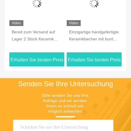
Jing Republic (S&K SHANGHAI INDUSTRY
CO.,LTD)
jasmine@sapota.com.cn
86-156-18956185
Zimmer 1208,819 West Nanj
ing Road, Jing An Bezirk, Sh
anghai, China
Gute Qualität Chinas Kaffeetasse aus Keramik Lieferant. Copyright-© 2026
Jing Republic (S&K SHANGHAI INDUSTRY CO.,LTD) . Alle Rechte
vorbehalten.