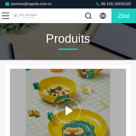
jasmine@sapota.com.cn
86-156-18956185
Zitat
Produits