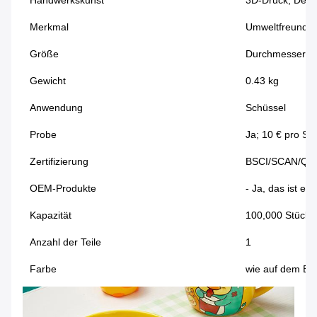
Handwerkskunst
3D-Druck, Deka
Merkmal
Umweltfreundli
Größe
Durchmesser 1
Gewicht
0.43 kg
Anwendung
Schüssel
Probe
Ja; 10 € pro St
Zertifizierung
BSCI/SCAN/QA
OEM-Produkte
- Ja, das ist es.
Kapazität
100,000 Stück/
Anzahl der Teile
1
Farbe
wie auf dem Bil