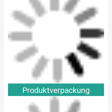
Zahlungsabwicklung
Produktverpackung
Häufig gestellte Fragen
F1: Was ist der Vorteil Ihres Unternehmens?
A1. Unser 
Unternehmen verfügt über ein professionelles Team und 
eine professionelle Produktionslinie.
F2: Warum sollte ich 
Ihre Produkte wählen?
A2. Unsere Produkte sind von hoher 
Qualität und niedrigen Preisen.
Kann das Logo und die 
Farbe angepasst werden?
A3. Ja, wir begrüßen Sie, um 
Muster benutzerdefiniert
F4: Gibt es noch andere gute 
Dienstleistungen, die Ihr Unternehmen anbieten kann?
A4: 
Ja, wir bieten einen guten Kundendienst und eine schnelle 
Lieferung.
Tags:
Umweltfreundliche Wärmeflasche
Doppelwand-Wärmeflasche