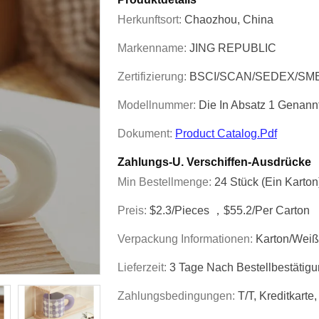
Herkunftsort:
Chaozhou, China
Markenname:
JING REPUBLIC
Zertifizierung:
BSCI/SCAN/SEDEX/SM
Modellnummer:
Die In Absatz 1 Genann
Dokument:
Product Catalog.pdf
Zahlungs-U. Verschiffen-Ausdrücke
Min Bestellmenge:
24 Stück (ein Karton
Preis:
$2.3/pieces ，$55.2/per Carton
Verpackung Informationen:
Karton/weiß
Lieferzeit:
3 Tage Nach Bestellbestätig
Zahlungsbedingungen:
T/T, Kreditkart