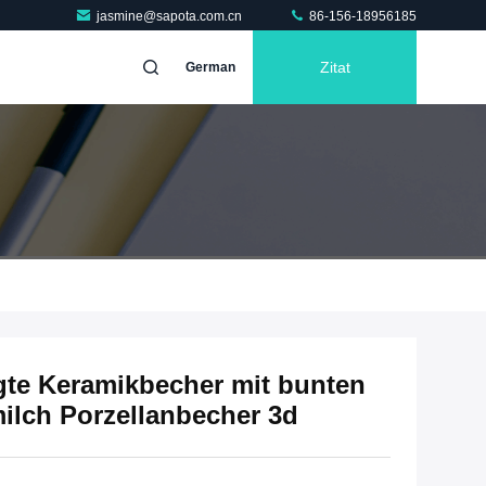
jasmine@sapota.com.cn
86-156-18956185
Zitat
German
igte Keramikbecher mit bunten
milch Porzellanbecher 3d