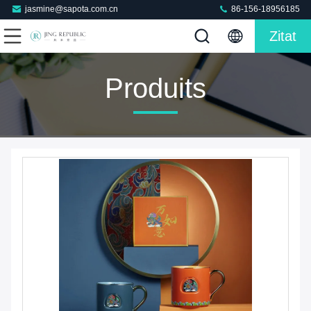
jasmine@sapota.com.cn
86-156-18956185
Zitat
Produits