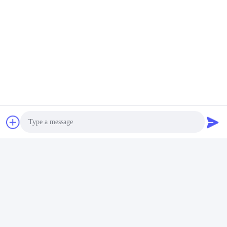
Photo
Video Call
Audio Call