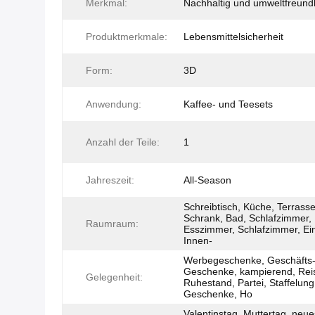
Merkmal:
Nachhaltig und umweltfreundl
Produktmerkmale:
Lebensmittelsicherheit
Form:
3D
Anwendung:
Kaffee- und Teesets
Anzahl der Teile:
1
Jahreszeit:
All-Season
Schreibtisch, Küche, Terrasse
Schrank, Bad, Schlafzimmer,
Raumraum:
Esszimmer, Schlafzimmer, Ei
Innen-
Werbegeschenke, Geschäfts
Geschenke, kampierend, Rei
Gelegenheit:
Ruhestand, Partei, Staffelung
Geschenke, Ho
Valentinstag, Muttertag, neue