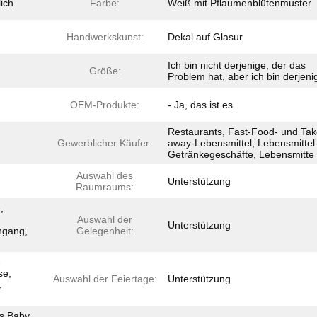
ich
Farbe:
Weiß mit Pflaumenblütenmuster
Handwerkskunst:
Dekal auf Glasur
Ich bin nicht derjenige, der das
Größe:
Problem hat, aber ich bin derjeni
OEM-Produkte:
- Ja, das ist es.
Restaurants, Fast-Food- und Tak
Gewerblicher Käufer:
away-Lebensmittel, Lebensmittel
Getränkegeschäfte, Lebensmitte
Auswahl des
Unterstützung
Raumraums:
,
Auswahl der
Unterstützung
ngang,
Gelegenheit:
-
se,
Auswahl der Feiertage:
Unterstützung
,
s Baby,