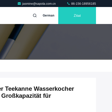
jasmine@sapota.com.cn
86-156-18956185
Zitat
German
er Teekanne Wasserkocher
Großkapazität für