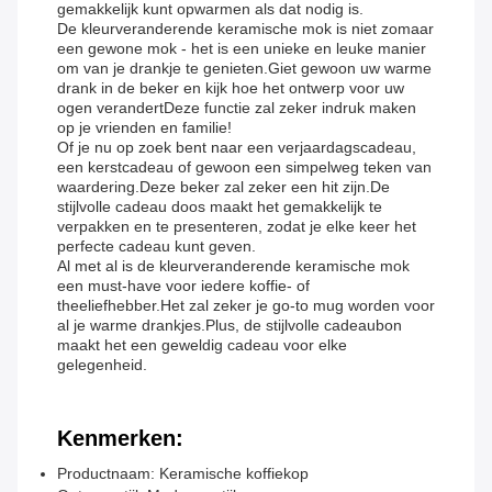
gemakkelijk kunt opwarmen als dat nodig is.
De kleurveranderende keramische mok is niet zomaar
een gewone mok - het is een unieke en leuke manier
om van je drankje te genieten.Giet gewoon uw warme
drank in de beker en kijk hoe het ontwerp voor uw
ogen verandertDeze functie zal zeker indruk maken
op je vrienden en familie!
Of je nu op zoek bent naar een verjaardagscadeau,
een kerstcadeau of gewoon een simpelweg teken van
waardering.Deze beker zal zeker een hit zijn.De
stijlvolle cadeau doos maakt het gemakkelijk te
verpakken en te presenteren, zodat je elke keer het
perfecte cadeau kunt geven.
Al met al is de kleurveranderende keramische mok
een must-have voor iedere koffie- of
theeliefhebber.Het zal zeker je go-to mug worden voor
al je warme drankjes.Plus, de stijlvolle cadeaubon
maakt het een geweldig cadeau voor elke
gelegenheid.
Kenmerken:
Productnaam: Keramische koffiekop