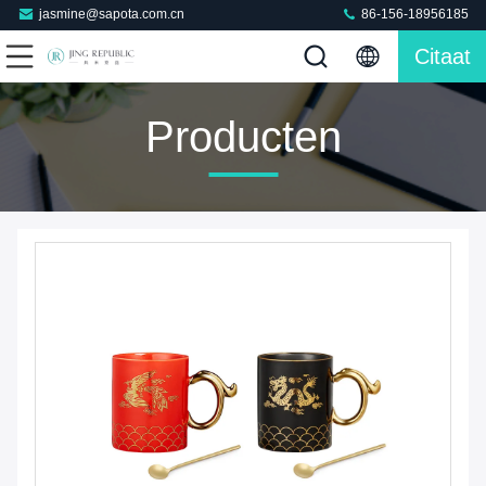
jasmine@sapota.com.cn
86-156-18956185
Citaat
Producten