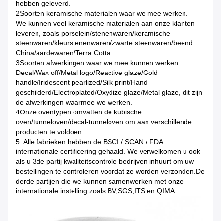
hebben geleverd.
2Soorten keramische materialen waar we mee werken.
We kunnen veel keramische materialen aan onze klanten
leveren, zoals porselein/stenenwaren/keramische
steenwaren/kleurstenenwaren/zwarte steenwaren/beend
China/aardewaren/Terra Cotta.
3Soorten afwerkingen waar we mee kunnen werken.
Decal/Wax off/Metal logo/Reactive glaze/Gold
handle/Iridescent pearlized/Silk print/Hand
geschilderd/Electroplated/Oxydize glaze/Metal glaze, dit zijn
de afwerkingen waarmee we werken.
4Onze oventypen omvatten de kubische
oven/tunneloven/decal-tunneloven om aan verschillende
producten te voldoen.
5. Alle fabrieken hebben de BSCI / SCAN / FDA
internationale certificering gehaald. We verwelkomen u ook
als u 3de partij kwaliteitscontrole bedrijven inhuurt om uw
bestellingen te controleren voordat ze worden verzonden.De
derde partijen die we kunnen samenwerken met onze
internationale instelling zoals BV,SGS,ITS en QIMA.