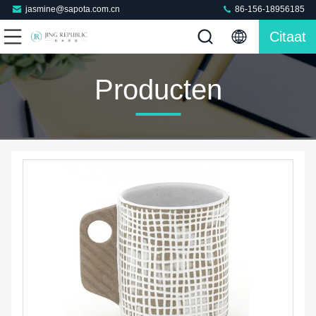
jasmine@sapota.com.cn
86-156-18956185
Citaat
Producten