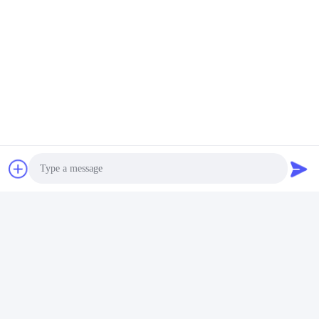
Photo
Video Call
Audio Call