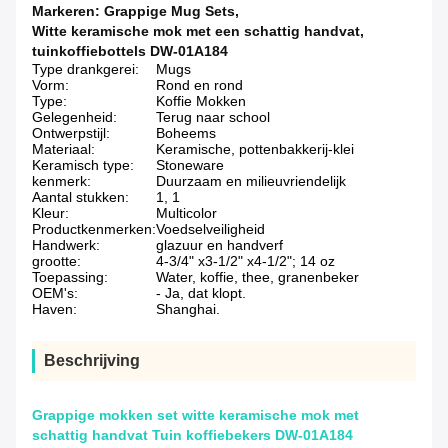
Markeren:
Grappige Mug Sets
,
Witte keramische mok met een schattig handvat
,
tuinkoffiebottels DW-01A184
Type drankgerei:
Mugs
Vorm:
Rond en rond
Type:
Koffie Mokken
Gelegenheid:
Terug naar school
Ontwerpstijl:
Boheems
Materiaal:
Keramische, pottenbakkerij-klei
Keramisch type:
Stoneware
kenmerk:
Duurzaam en milieuvriendelijk
Aantal stukken:
1, 1
Kleur:
Multicolor
Productkenmerken:
Voedselveiligheid
Handwerk:
glazuur en handverf
grootte:
4-3/4" x3-1/2" x4-1/2"; 14 oz
Toepassing:
Water, koffie, thee, granenbeker
OEM's:
- Ja, dat klopt.
Haven:
Shanghai.
Beschrijving
Grappige mokken set witte keramische mok met
schattig handvat Tuin koffiebekers DW-01A184