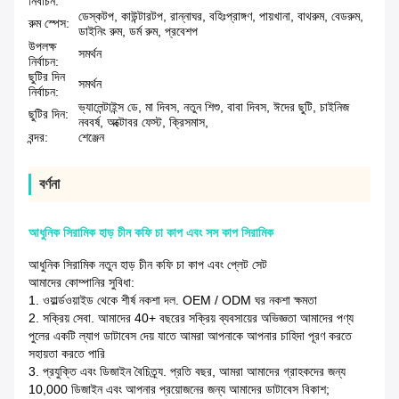
নির্বাচন:
ডেস্কটপ, কাউন্টারটপ, রান্নাঘর, বহিঃপ্রাঙ্গণ, পায়খানা, বাথরুম, বেডরুম,
রুম স্পেস:
ডাইনিং রুম, ডর্ম রুম, প্রবেশপ
উপলক্ষ
সমর্থন
নির্বাচন:
ছুটির দিন
সমর্থন
নির্বাচন:
ভ্যালেন্টাইন্স ডে, মা দিবস, নতুন শিশু, বাবা দিবস, ঈদের ছুটি, চাইনিজ
ছুটির দিন:
নববর্ষ, অক্টোবর ফেস্ট, ক্রিসমাস,
বন্দর:
শেঞ্জেন
বর্ণনা
আধুনিক সিরামিক হাড় চীন কফি চা কাপ এবং সস কাপ সিরামিক
আধুনিক সিরামিক নতুন হাড় চীন কফি চা কাপ এবং প্লেট সেট
আমাদের কোম্পানির সুবিধা:
1. ওয়ার্ল্ডওয়াইড থেকে শীর্ষ নকশা দল. OEM / ODM ঘর নকশা ক্ষমতা
2. সক্রিয় সেবা. আমাদের 40+ বছরের সক্রিয় ব্যবসায়ের অভিজ্ঞতা আমাদের পণ্য
পুলের একটি ল্যাগ ডাটাবেস দেয় যাতে আমরা আপনাকে আপনার চাহিদা পূরণ করতে
সহায়তা করতে পারি
3. প্রযুক্তি এবং ডিজাইন বৈচিত্র্য. প্রতি বছর, আমরা আমাদের গ্রাহকদের জন্য
10,000 ডিজাইন এবং আপনার প্রয়োজনের জন্য আমাদের ডাটাবেস বিকাশ;