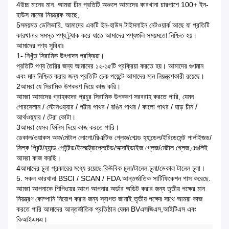
4উচ্চ মানের মান. আমরা চীন প্রতিটি অঞ্চলে আমাদের কারখানা চারপাশে 100+ ইন-
হাউস মানের নিয়ন্ত্রক আছে;
5সময়মত ডেলিভারি. আমাদের একটি ইন-হাউস টাইমলাইন নেটওয়ার্ক আছে যা প্রতিটি
কারখানার সমস্ত পণ্য ট্র্যাক করে যাতে আমাদের পণ্যগুলি সময়মতো নিশ্চিত হয়।
আমাদের পণ্য সুবিধাঃ
1- নিখুঁত সিরামিক উৎপাদন প্রক্রিয়া।
প্রতিটি পণ্য তৈরির জন্য আমাদের ১২-১৫টি প্রক্রিয়া করতে হয়। আমাদের গুণমান
এবং মান নিশ্চিত করার জন্য প্রতিটি চেক পয়েন্টে আমাদের মান নিয়ন্ত্রণকারী রয়েছে।
2আমরা যে সিরামিক উপকরণ দিয়ে কাজ করি।
আমরা আমাদের গ্রাহকদের প্রচুর সিরামিক উপকরণ সরবরাহ করতে পারি, যেমন
পোরসেলান / স্টোনওয়্যার / পট্টার পাথর / রঙিন পাথর / কালো পাথর / হাড় চীন /
আর্থওয়্যার / টেরা কোটা।
3আমরা যেসব ফিনিস দিয়ে কাজ করতে পারি।
ডেকাল/ওয়াকস অফ/মেটাল লোগো/রিএক্টিভ গ্লেজ/গোল্ড হ্যান্ডেল/ইরিডেসেন্ট পার্লাইজড/
সিল্ক প্রিন্ট/হ্যান্ড পেইন্টড/ইলেক্ট্রোপ্লেটেড/অক্সাইডাইজ গ্লেজ/মেটাল গ্লেজ,এগুলিই
আমরা কাজ করছি।
4আমাদের চুলা প্রকারের মধ্যে রয়েছে কিউবিক চুলা/টানেল চুলা/ডেকাল টানেল চুলা।
5. সকল কারখানা BSCI / SCAN / FDA আন্তর্জাতিক সার্টিফিকেশন পাস করেছে.
আমরা আপনাকে শিপিংয়ের আগে আপনার অর্ডার অডিট করার জন্য তৃতীয় পক্ষের মান
নিয়ন্ত্রণ কোম্পানি নিয়োগ করার জন্য স্বাগত জানাই.তৃতীয় পক্ষের সাথে আমরা কাজ
করতে পারি আমাদের আন্তর্জাতিক প্রতিষ্ঠান যেমন BVএসজিএস,আইটিএস এবং
কিআইএমএ।