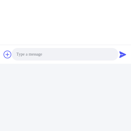
Photo
Video Call
Audio Call