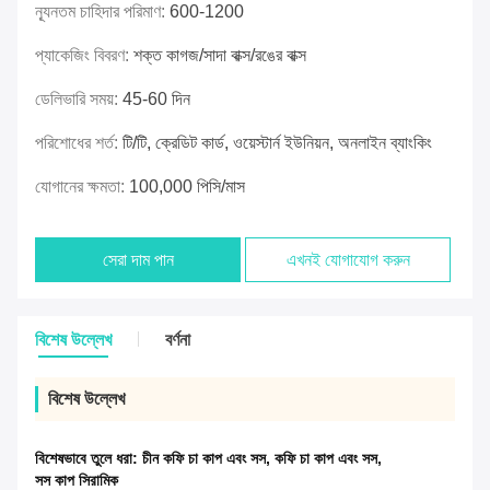
ন্যূনতম চাহিদার পরিমাণ:
600-1200
প্যাকেজিং বিবরণ:
শক্ত কাগজ/সাদা বাক্স/রঙের বাক্স
ডেলিভারি সময়:
45-60 দিন
পরিশোধের শর্ত:
টি/টি, ক্রেডিট কার্ড, ওয়েস্টার্ন ইউনিয়ন, অনলাইন ব্যাংকিং
যোগানের ক্ষমতা:
100,000 পিসি/মাস
সেরা দাম পান
এখনই যোগাযোগ করুন
বিশেষ উল্লেখ
বর্ণনা
বিশেষ উল্লেখ
বিশেষভাবে তুলে ধরা:
চীন কফি চা কাপ এবং সস
,
কফি চা কাপ এবং সস
,
সস কাপ সিরামিক