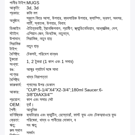
পানীয় টাইপ:
MUGS
আকৃতি:
3d, 3d
প্রকার:
কফি মগ
স্কুলে ফিরে আসা, উপহার, ব্যবসায়িক উপহার, ক্যাম্পিং, ভ্রমণ, অবসর,
অনুষ্ঠান:
পার্টি, স্নাতক, উপহার, বিবাহ
ডিজাইন
ঐতিহ্যবাহী, ট্রানজিশনাল, গ্রামীণ, স্ক্যান্ডিনেভিয়ান, আধ্যাত্মিক, দেশ,
স্টাইল:
এশিয়ান জেন, ভিনটেজ, নতুনত্ব,
উপাদান:
সিরামিক, নতুন হাড়
সিরামিক
নতুন হাড়
টাইপ:
বৈশিষ্ট্য:
টেকসই, পরিবেশ বান্ধব
টুকরো
1, 2 টুকরা (1 কাপ এবং 1 সসার)
সংখ্যা:
রঙ:
আঙ্গুর প্যাটার্ন সঙ্গে সাদা
পণ্যের
খাদ্য নিরাপত্তা
বৈশিষ্ট্য:
কারুকার্য:
গ্লাসের উপর ডেকাল
"CUP:5-1/4"X4"X2-3/4";180ml Saucer:6-
আকার:
3/8"DIAX3/4""
প্রয়োগ:
কাপ এবং সসার সেট
OEM:
হ্যাঁ।
শৈলী:
আধুনিক
বাণিজ্যিক
ক্যাটারার এবং ক্যান্টিন, রেস্তোরাঁ, ফাস্ট ফুড এবং টেকঅ্যাওয়ে ফুড
ক্রেতা:
পরিষেবা, খাদ্য ও পানীয়ের দোকান, ব
ঋতু:
সব ঋতু
রুম স্থান
সমর্থন