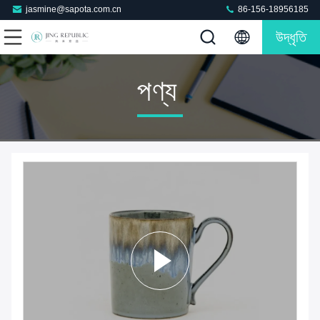
jasmine@sapota.com.cn
86-156-18956185
উদ্ধৃতি
পণ্য