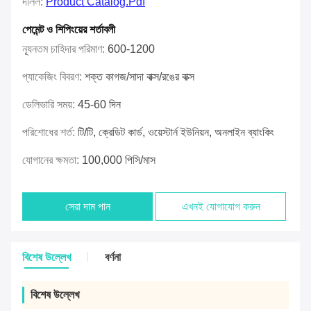
দলিল:
Product Catalog.pdf
পেমেন্ট ও শিপিংয়ের শর্তাবলী
ন্যূনতম চাহিদার পরিমাণ:
600-1200
প্যাকেজিং বিবরণ:
শক্ত কাগজ/সাদা বাক্স/রঙের বাক্স
ডেলিভারি সময়:
45-60 দিন
পরিশোধের শর্ত:
টি/টি, ক্রেডিট কার্ড, ওয়েস্টার্ন ইউনিয়ন, অনলাইন ব্যাংকিং
যোগানের ক্ষমতা:
100,000 পিসি/মাস
সেরা দাম পান
এখনই যোগাযোগ করুন
বিশেষ উল্লেখ
বর্ণনা
বিশেষ উল্লেখ