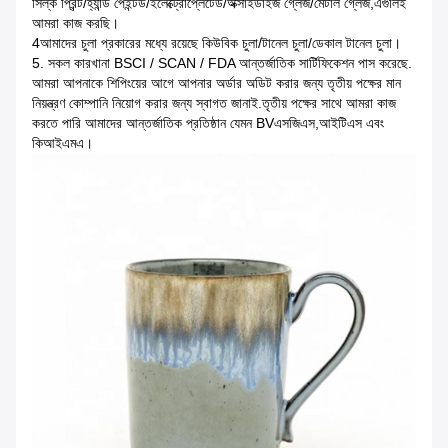
সিল্ক প্রিন্ট/হ্যান্ড পেইন্টড/ইলেক্ট্রোপ্লেটেড/অক্সাইডাইজ গ্লেজ/মেটাল গ্লেজ,এগুলিই
আমরা কাজ করছি।
4আমাদের চুলা প্রকারের মধ্যে রয়েছে কিউবিক চুলা/টানেল চুলা/ডেকাল টানেল চুলা।
5. সকল কারখানা BSCI / SCAN / FDA আন্তর্জাতিক সার্টিফিকেশন পাস করেছে.
আমরা আপনাকে শিপিংয়ের আগে আপনার অর্ডার অডিট করার জন্য তৃতীয় পক্ষের মান
নিয়ন্ত্রণ কোম্পানি নিয়োগ করার জন্য স্বাগত জানাই.তৃতীয় পক্ষের সাথে আমরা কাজ
করতে পারি আমাদের আন্তর্জাতিক প্রতিষ্ঠান যেমন BVএসজিএস,আইটিএস এবং
কিআইএমএ।