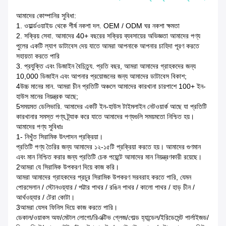
আমাদের কোম্পানির সুবিধা:
1. ওয়ার্ল্ডওয়াইড থেকে শীর্ষ নকশা দল. OEM / ODM ঘর নকশা ক্ষমতা
2. সক্রিয় সেবা. আমাদের 40+ বছরের সক্রিয় ব্যবসায়ের অভিজ্ঞতা আমাদের পণ্য
পুলের একটি ল্যাগ ডাটাবেস দেয় যাতে আমরা আপনাকে আপনার চাহিদা পূরণ করতে
সহায়তা করতে পারি
3. প্রযুক্তি এবং ডিজাইন বৈচিত্র্য. প্রতি বছর, আমরা আমাদের গ্রাহকদের জন্য
10,000 ডিজাইন এবং আপনার প্রয়োজনের জন্য আমাদের ডাটাবেস বিকাশ;
4উচ্চ মানের মান. আমরা চীন প্রতিটি অঞ্চলে আমাদের কারখানা চারপাশে 100+ ইন-
হাউস মানের নিয়ন্ত্রক আছে;
5সময়মত ডেলিভারি. আমাদের একটি ইন-হাউস টাইমলাইন নেটওয়ার্ক আছে যা প্রতিটি
কারখানার সমস্ত পণ্য ট্র্যাক করে যাতে আমাদের পণ্যগুলি সময়মতো নিশ্চিত হয়।
আমাদের পণ্য সুবিধাঃ
1- নিখুঁত সিরামিক উৎপাদন প্রক্রিয়া।
প্রতিটি পণ্য তৈরির জন্য আমাদের ১২-১৫টি প্রক্রিয়া করতে হয়। আমাদের গুণমান
এবং মান নিশ্চিত করার জন্য প্রতিটি চেক পয়েন্টে আমাদের মান নিয়ন্ত্রণকারী রয়েছে।
2আমরা যে সিরামিক উপকরণ দিয়ে কাজ করি।
আমরা আমাদের গ্রাহকদের প্রচুর সিরামিক উপকরণ সরবরাহ করতে পারি, যেমন
পোরসেলান / স্টোনওয়্যার / পট্টার পাথর / রঙিন পাথর / কালো পাথর / হাড় চীন /
আর্থওয়্যার / টেরা কোটা।
3আমরা যেসব ফিনিস দিয়ে কাজ করতে পারি।
ডেকাল/ওয়াকস অফ/মেটাল লোগো/রিএক্টিভ গ্লেজ/গোল্ড হ্যান্ডেল/ইরিডেসেন্ট পার্লাইজড/