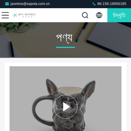
jasmine@sapota.com.cn
86-156-18956185
উদ্ধৃতি
পণ্য