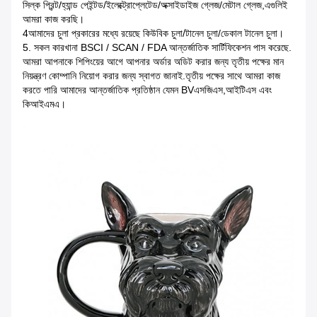
সিল্ক প্রিন্ট/হ্যান্ড পেইন্টড/ইলেক্ট্রোপ্লেটেড/অক্সাইডাইজ গ্লেজ/মেটাল গ্লেজ,এগুলিই
আমরা কাজ করছি।
4আমাদের চুলা প্রকারের মধ্যে রয়েছে কিউবিক চুলা/টানেল চুলা/ডেকাল টানেল চুলা।
5. সকল কারখানা BSCI / SCAN / FDA আন্তর্জাতিক সার্টিফিকেশন পাস করেছে.
আমরা আপনাকে শিপিংয়ের আগে আপনার অর্ডার অডিট করার জন্য তৃতীয় পক্ষের মান
নিয়ন্ত্রণ কোম্পানি নিয়োগ করার জন্য স্বাগত জানাই.তৃতীয় পক্ষের সাথে আমরা কাজ
করতে পারি আমাদের আন্তর্জাতিক প্রতিষ্ঠান যেমন BVএসজিএস,আইটিএস এবং
কিআইএমএ।