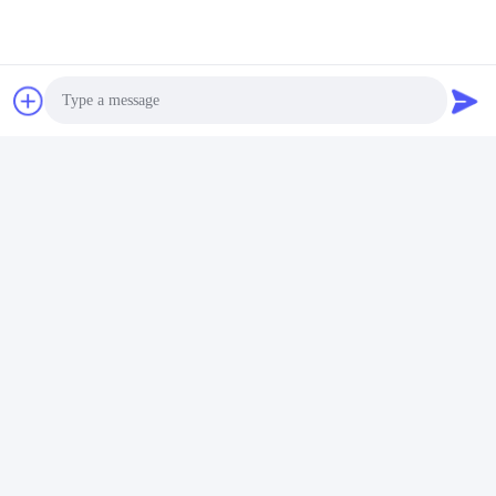
Photo
Video Call
Audio Call