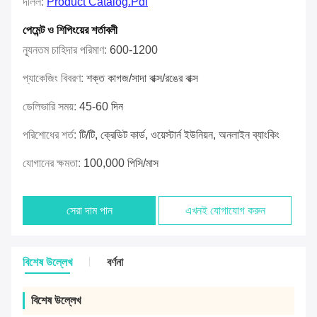
দলিল:
Product Catalog.pdf
পেমেন্ট ও শিপিংয়ের শর্তাবলী
ন্যূনতম চাহিদার পরিমাণ:
600-1200
প্যাকেজিং বিবরণ:
শক্ত কাগজ/সাদা বাক্স/রঙের বাক্স
ডেলিভারি সময়:
45-60 দিন
পরিশোধের শর্ত:
টি/টি, ক্রেডিট কার্ড, ওয়েস্টার্ন ইউনিয়ন, অনলাইন ব্যাংকিং
যোগানের ক্ষমতা:
100,000 পিসি/মাস
সেরা দাম পান
এখনই যোগাযোগ করুন
বিশেষ উল্লেখ
বর্ণনা
বিশেষ উল্লেখ