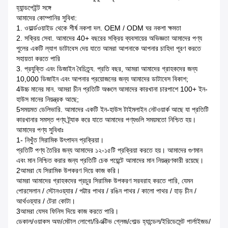
হ্যান্ডপেইন্ট সঙ্গে
আমাদের কোম্পানির সুবিধা:
1. ওয়ার্ল্ডওয়াইড থেকে শীর্ষ নকশা দল. OEM / ODM ঘর নকশা ক্ষমতা
2. সক্রিয় সেবা. আমাদের 40+ বছরের সক্রিয় ব্যবসায়ের অভিজ্ঞতা আমাদের পণ্য
পুলের একটি ল্যাগ ডাটাবেস দেয় যাতে আমরা আপনাকে আপনার চাহিদা পূরণ করতে
সহায়তা করতে পারি
3. প্রযুক্তি এবং ডিজাইন বৈচিত্র্য. প্রতি বছর, আমরা আমাদের গ্রাহকদের জন্য
10,000 ডিজাইন এবং আপনার প্রয়োজনের জন্য আমাদের ডাটাবেস বিকাশ;
4উচ্চ মানের মান. আমরা চীন প্রতিটি অঞ্চলে আমাদের কারখানা চারপাশে 100+ ইন-
হাউস মানের নিয়ন্ত্রক আছে;
5সময়মত ডেলিভারি. আমাদের একটি ইন-হাউস টাইমলাইন নেটওয়ার্ক আছে যা প্রতিটি
কারখানার সমস্ত পণ্য ট্র্যাক করে যাতে আমাদের পণ্যগুলি সময়মতো নিশ্চিত হয়।
আমাদের পণ্য সুবিধাঃ
1- নিখুঁত সিরামিক উৎপাদন প্রক্রিয়া।
প্রতিটি পণ্য তৈরির জন্য আমাদের ১২-১৫টি প্রক্রিয়া করতে হয়। আমাদের গুণমান
এবং মান নিশ্চিত করার জন্য প্রতিটি চেক পয়েন্টে আমাদের মান নিয়ন্ত্রণকারী রয়েছে।
2আমরা যে সিরামিক উপকরণ দিয়ে কাজ করি।
আমরা আমাদের গ্রাহকদের প্রচুর সিরামিক উপকরণ সরবরাহ করতে পারি, যেমন
পোরসেলান / স্টোনওয়্যার / পট্টার পাথর / রঙিন পাথর / কালো পাথর / হাড় চীন /
আর্থওয়্যার / টেরা কোটা।
3আমরা যেসব ফিনিস দিয়ে কাজ করতে পারি।
ডেকাল/ওয়াকস অফ/মেটাল লোগো/রিএক্টিভ গ্লেজ/গোল্ড হ্যান্ডেল/ইরিডেসেন্ট পার্লাইজড/