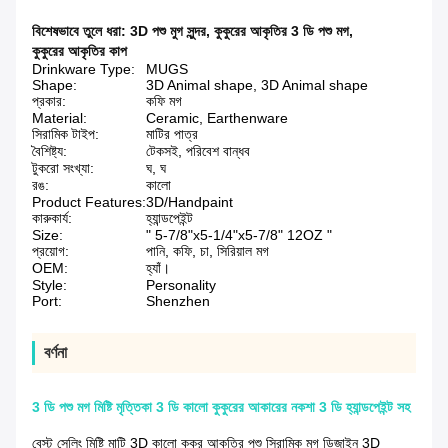
বিশেষভাবে তুলে ধরা:
3D পশু মুগ সুন্দর
,
কুকুরের আকৃতির 3 ডি পশু মগ
,
কুকুরের আকৃতির কাপ
Drinkware Type:
MUGS
Shape:
3D Animal shape, 3D Animal shape
প্রকার:
কফি মগ
Material:
Ceramic, Earthenware
সিরামিক টাইপ:
মাটির পাত্র
বৈশিষ্ট্য:
টেকসই, পরিবেশ বান্ধব
টুকরো সংখ্যা:
ঘ, ঘ
রঙ:
কালো
Product Features:
3D/Handpaint
কারুকার্য:
হ্যান্ডপেইন্ট
Size:
" 5-7/8"x5-1/4"x5-7/8" 12OZ "
প্রয়োগ:
পানি, কফি, চা, সিরিয়াল মগ
OEM:
হ্যাঁ।
Style:
Personality
Port:
Shenzhen
বর্ণনা
3 ডি পশু মগ মিষ্টি মৃত্তিকা 3 ডি কালো কুকুরের আকারের নকশা 3 ডি হ্যান্ডপেইন্ট সহ
বেস্ট সেলিং মিষ্টি মাটি 3D কালো কুকুর আকৃতির পশু সিরামিক মগ ডিজাইন 3D