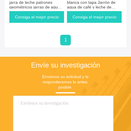
jarra de leche patrones
blanca con tapa Jarrón de
geométricos jarras de agua
agua de café y leche de
cerámicas macetas de agua
fabricación multicolor
y teteras alimentos
Consiga el mejor precio
Consiga el mejor precio
1
Envíe su investigación
Envíenos su solicitud y le 
responderemos lo antes 
posible.