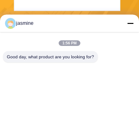
jasmine
Envíe
1:56 PM
Good day, what product are you looking for?
Jing Republic (S&K SHANGHAI INDUSTRY
CO.,LTD)
jasmine@sapota.com.cn
86-156-18956185
Habitación 1208,819 calle o
este de Nanjing, distrito de J
ing An, Shanghai, China