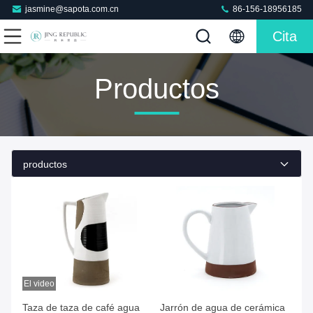
jasmine@sapota.com.cn
86-156-18956185
Cita
Productos
productos
El video
Taza de taza de café agua
Jarrón de agua de cerámica