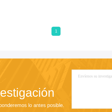
1
estigación
sponderemos lo antes posible.