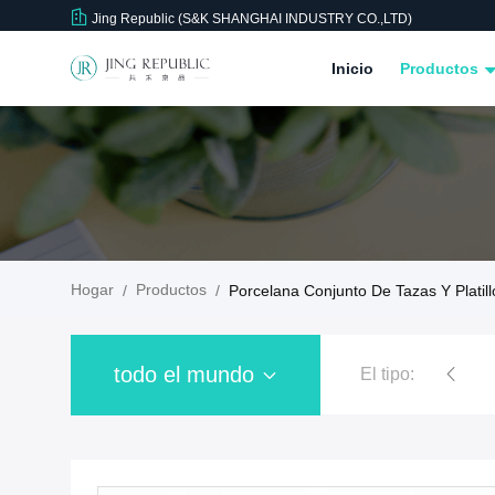
Jing Republic (S&K SHANGHAI INDUSTRY CO.,LTD)
Inicio
Productos
Hogar
Productos
/
/
Porcelana Conjunto De Tazas Y Platil
todo el mundo
El tipo:
Taza de café de cerámica