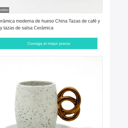
 video
Consiga el mejor precio
rámica moderna de hueso China Tazas de café y
 y tazas de salsa Cerámica
Consiga el mejor precio