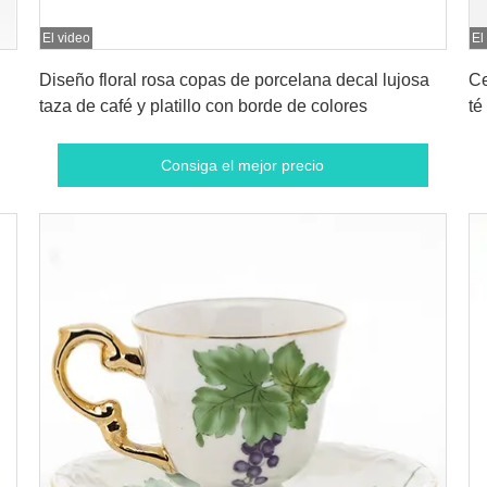
El video
El
Consiga el mejor precio
Diseño floral rosa copas de porcelana decal lujosa
Ce
taza de café y platillo con borde de colores
té
Consiga el mejor precio