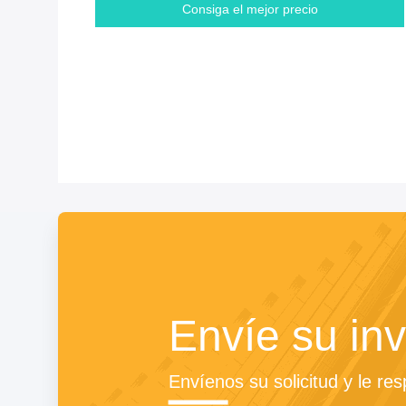
Consiga el mejor precio
Envíe su inv
Envíenos su solicitud y le re