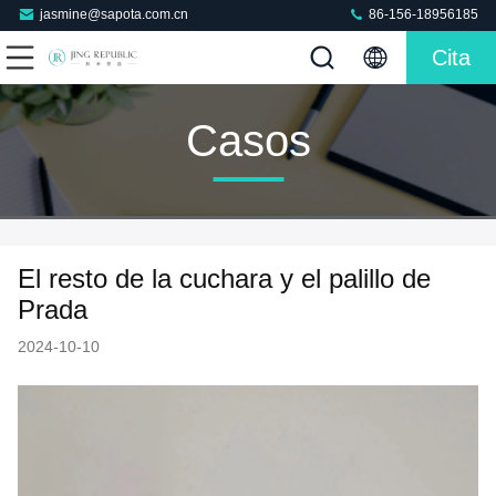
jasmine@sapota.com.cn
86-156-18956185
Cita
Casos
El resto de la cuchara y el palillo de
Prada
2024-10-10