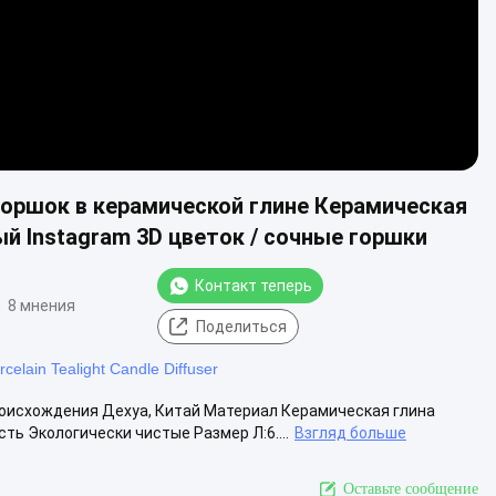
оршок в керамической глине Керамическая
й Instagram 3D цветок / сочные горшки
Контакт теперь
8 мнения
Поделиться
rcelain Tealight Candle Diffuser
оисхождения Дехуа, Китай Материал Керамическая глина
ть Экологически чистые Размер Л:6....
Взгляд больше
Оставьте сообщение