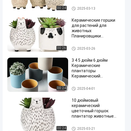
животные Альпака в
форме внутреннего 6
Ceramic Succulent Pot
00:24
2025-03-13
дюймов 12 "
Керамические горшки
для растений для
животных
Планировщики
сокообразные горшки
для растений для
Ceramic Succulent Pot
00:26
2025-03-26
растений для животных
3 4 5 дюйм 6 дюйм
Керамические
плантаторы
Керамический
цилиндрический
плантационный горшок
Ceramic Succulent Pot
00:24
2025-04-01
Скандинавский
керамический
10 дюймовый
цветочный горшок
керамический
цветочный горшок
плантатор животные
цветочные горшки
сочные растения
Ceramic Succulent Pot
00:24
2025-03-21