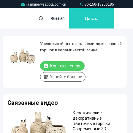
jasmine@sapota.com.cn
86-156-18956185
Цитата
Russian
Уникальный цветок альпаки ламы сочный
горшок в керамической глине
Керамическая оптовая продажа Горячая
продажа Красивый Instagram 3D цветок /
Контакт теперь
сочные горшки
Узнайте больше
Связанные видео
Керамические
декоративные
цветочные горшки
Современные 3D