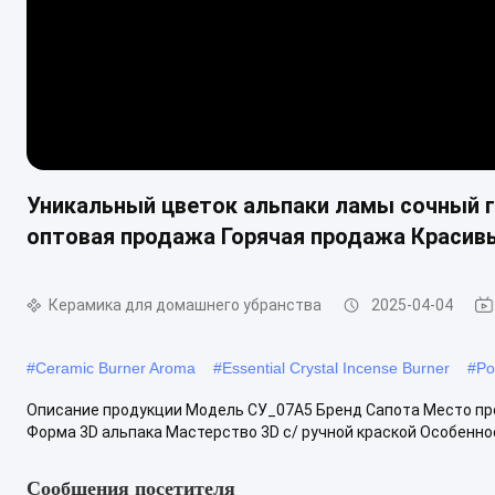
Уникальный цветок альпаки ламы сочный г
оптовая продажа Горячая продажа Красивы
Керамика для домашнего убранства
2025-04-04
#
Ceramic Burner Aroma
#
Essential Crystal Incense Burner
#
Po
Описание продукции Модель СУ_07A5 Бренд Сапота Место пр
Форма 3D альпака Мастерство 3D с/ ручной краской Особеннос
Сообщения посетителя