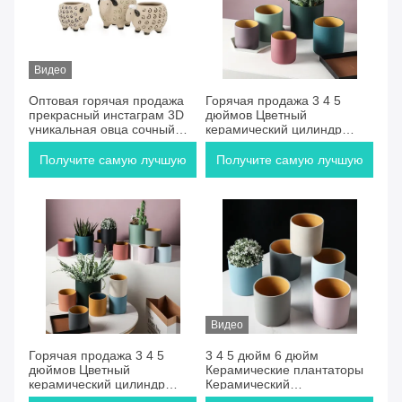
Видео
Оптовая горячая продажа
Горячая продажа 3 4 5
прекрасный инстаграм 3D
дюймов Цветный
уникальная овца сочный
керамический цилиндр
цветочный горшок в
растение горшок Северный
керамике глиняной
керамический цветочный
Получите самую лучшую
Получите самую лучшую
керамики
горшок Для настройки
цену
цену
Видео
Горячая продажа 3 4 5
3 4 5 дюйм 6 дюйм
дюймов Цветный
Керамические плантаторы
керамический цилиндр
Керамический
растение горшок Северный
цилиндрический