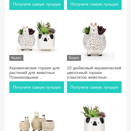
керамический цветочный
плантационный горшок
Получите самую лучшую
Получите самую лучшую
горшок Для настройки
Скандинавский
керамический цветочный
цену
цену
горшок
Видео
Видео
Керамические горшки для
10 дюймовый керамический
растений для животных
цветочный горшок
Планировщики
плантатор животные
сокообразные горшки для
цветочные горшки сочные
растений для растений для
растения горшок растения
Получите самую лучшую
Получите самую лучшую
животных
размножение
цену
цену