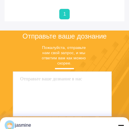
цену
цену
1
Отправьте ваше дознание
Пожалуйста, отправьте 
нам свой запрос, и мы 
ответим вам как можно 
скорее.
jasmine