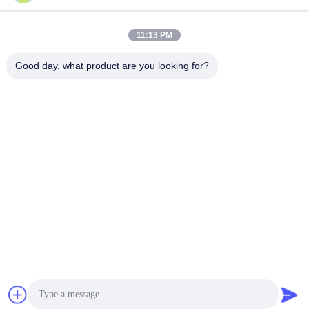
Отправьте
11:13 PM
Good day, what product are you looking for?
Jing Republic (S&K SHANGHAI INDUSTRY
CO.,LTD)
jasmine@sapota.com.cn
86-156-18956185
Комната 1208,819 Западна
я улица Нанкина, район Ци
нь Ань, Шанхай, Китай
Качество Китая хорошее Керамическая чашка для кофе Поставщик. ©
авторского права 2026 Jing Republic (S&K SHANGHAI INDUSTRY
CO.,LTD) . Все права защищены.