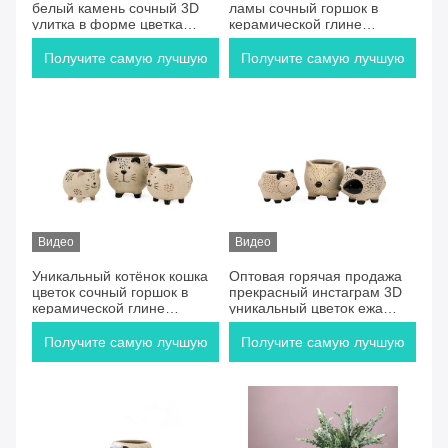
белый камень сочный 3D
ламы сочный горшок в
улитка в форме цветка
керамической глине
сочные горшки плантатор
Керамическая оптовая
продажа Горячая продажа
Получите самую лучшую
Получите самую лучшую
Красивый Instagram 3D
цветок / сочные горшки
цену
цену
Видео
Видео
Уникальный котёнок кошка
Оптовая горячая продажа
цветок сочный горшок в
прекрасный инстаграм 3D
керамической глине
уникальный цветок ежа
керамическая оптовая
сочный горшок в керамике
горячая продажа Красивый
глиняной керамики
Получите самую лучшую
Получите самую лучшую
Instagram 3D цветок /
сочные горшки
цену
цену