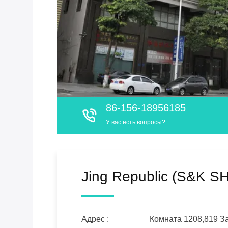
86-156-18956185
У вас есть вопросы?
Jing Republic (S&K 
Адрес :
Комната 1208,819 З