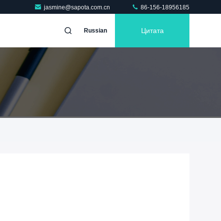
jasmine@sapota.com.cn
86-156-18956185
Цитата
Russian