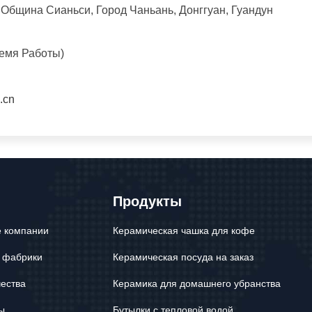
 Община Сианьси, Город Чаньань, Донггуан, Гуандун
емя Работы)
.cn
Продукты
 компании
Керамическая чашка для кофе
 фабрики
Керамическая посуда на заказ
чества
Керамика для домашнего убранства
ы
Бутылки с тепловой водой