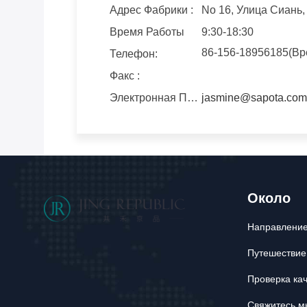
Адрес Фабрики :
No 16, Улица Сиань,
Время Работы
9:30-18:30
86-156-18956185(Вр
Телефон:
Факс :
Электронная Почта :
jasmine@sapota.com
Около
Направление
Путешествие
Проверка ка
Свяжитесь м