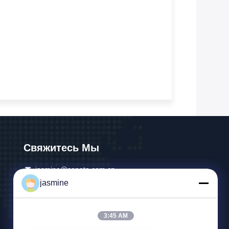
Свяжитесь Мы
jasmine@sapota.com.cn
jasmine
86-156-18956185
Комната 1208,819 Западная улица Нанкина,
3:45 AM
район Цинь Ань, Шанхай, Китай