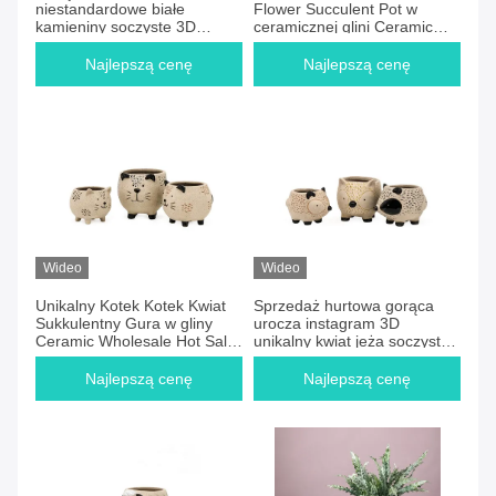
niestandardowe białe
Flower Succulent Pot w
kamieniny soczyste 3D
ceramicznej glini Ceramic
Ślimak kształt kwiat soczyste
Wholesale Hot Sale Cudowny
garnki plantator
Instagram 3D
Najlepszą cenę
Najlepszą cenę
Flower/succulent Pots
Wideo
Wideo
Unikalny Kotek Kotek Kwiat
Sprzedaż hurtowa gorąca
Sukkulentny Gura w gliny
urocza instagram 3D
Ceramic Wholesale Hot Sale
unikalny kwiat jeża soczyste
Cudowny Instagram Kwiat 3D
garnek w ceramiki gliny
/ sukkulentne Gura
ceramiki
Najlepszą cenę
Najlepszą cenę