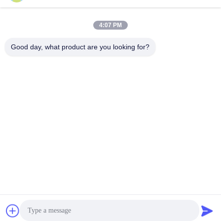
Wyślij
4:07 PM
Good day, what product are you looking for?
Jing Republic (S&K SHANGHAI INDUSTRY
CO.,LTD)
jasmine@sapota.com.cn
86-156-18956185
Pokój 1208,819 West Nanjin
g Road, Jing An District, Sha
nghai, China
Chiny Dobra jakość Ceramiczny kubek do kawy Sprzedawca. 2026 Jing
Republic (S&K SHANGHAI INDUSTRY CO.,LTD) Wszystkie prawa
zastrzeżone.