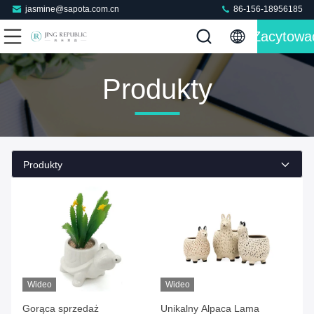
jasmine@sapota.com.cn
86-156-18956185
Zacytowa
Produkty
Produkty
Wideo
Wideo
Gorąca sprzedaż
Unikalny Alpaca Lama