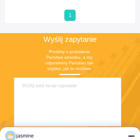
1
Wyślij zapytanie
Prosimy o przesłanie 
Państwa wniosku, a my 
odpowiemy Państwu tak 
szybko, jak to możliwe.
jasmine