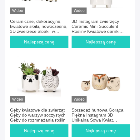
Wideo
Wideo
Ceramiczne, dekoracyjne,
3D Instagram zwierzęcy
kwiatowe słoiki, nowoczesne,
Ceramic Mini Succulent
3D zwierzęce alpaki, w
Rośliny Kwiatowe garnki
kształcie wnętrza.
dostosowane
Najlepszą cenę
Najlepszą cenę
Wideo
Wideo
Gęby kwiatowe dla zwierząt
Sprzedaż hurtowa Gorąca
Gęby do warzyw soczystych
Piękna Instagram 3D
Gęby do rozmnażania roślin
Unikalna Sowa Kwiat
Sukkulent Pot W Glebie
Ceramic
Najlepszą cenę
Najlepszą cenę