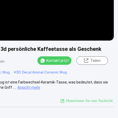
 3d persönliche Kaffeetasse als Geschenk
Kontakt jetzt
Teilen
ten
ic Mug
#
3D Decal Animal Ceramic Mug
ug ist eine Farbwechsel-Keramik-Tasse, was bedeutet, dass sie
Griff ....
Ansicht mehr
Hinterlassen Sie eine Nachricht.