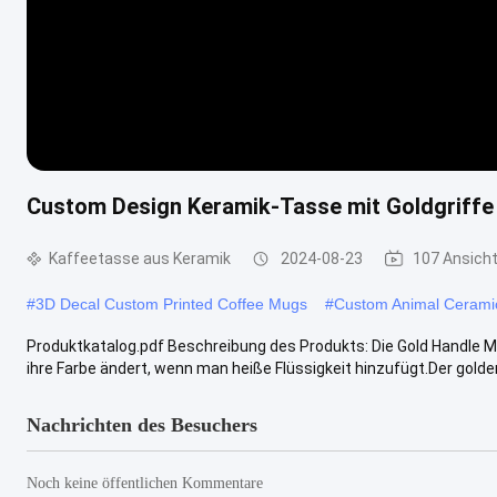
Custom Design Keramik-Tasse mit Goldgriffe
Kaffeetasse aus Keramik
2024-08-23
107 Ansich
#
3D Decal Custom Printed Coffee Mugs
#
Custom Animal Ceram
Produktkatalog.pdf Beschreibung des Produkts: Die Gold Handle M
ihre Farbe ändert, wenn man heiße Flüssigkeit hinzufügt.Der goldene 
Nachrichten des Besuchers
Noch keine öffentlichen Kommentare