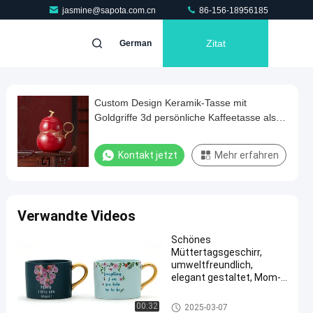
jasmine@sapota.com.cn
86-156-18956185
Zitat
German
Custom Design Keramik-Tasse mit
Goldgriffe 3d persönliche Kaffeetasse als
Geschenk
Kontakt jetzt
Mehr erfahren
Verwandte Videos
Schönes
Müttertagsgeschirr,
umweltfreundlich,
elegant gestaltet, Mom-
Tasse, Kaffee aus
Keramik mit Goldgriff.
Gold Handle Mug
00:32
2025-03-07