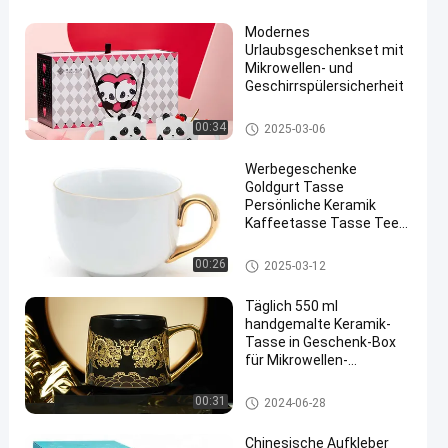
Modernes
Urlaubsgeschenkset mit
Mikrowellen- und
Geschirrspülersicherheit
Valentine'S Day Ceramics
00:34
2025-03-06
Werbegeschenke
Goldgurt Tasse
Persönliche Keramik
Kaffeetasse Tasse Tee
machen
Gold Handle Mug
00:26
2025-03-12
Täglich 550 ml
handgemalte Keramik-
Tasse in Geschenk-Box
für Mikrowellen-
Sicherheit Getränke
Gold Handle Mug
00:31
2024-06-28
Chinesische Aufkleber