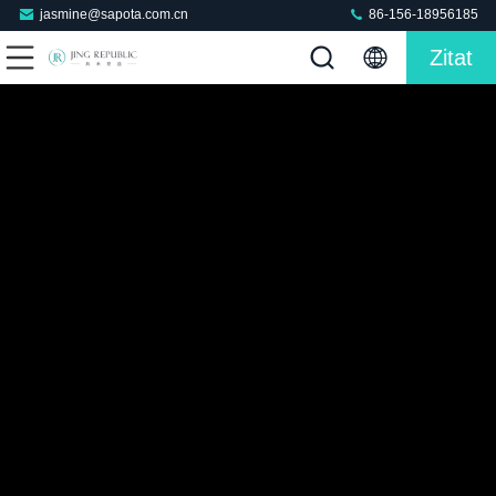
jasmine@sapota.com.cn
86-156-18956185
Zitat