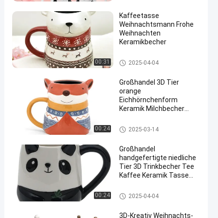
Kaffeetasse
Weihnachtsmann Frohe
Weihnachten
Keramikbecher
3D Ceramic Mug
00:31
2025-04-04
Großhandel 3D Tier
orange
Eichhörnchenform
Keramik Milchbecher
Porzellan
Weihnachtsgeschenk mit
3D Ceramic Mug
00:24
2025-03-14
Handmalerei
Großhandel
handgefertigte niedliche
Tier 3D Trinkbecher Tee
Kaffee Keramik Tasse
Geschenk
3D Ceramic Mug
00:24
2025-04-04
3D-Kreativ Weihnachts-