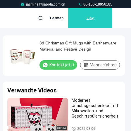
jasmine@sapota.com.cn
86-156-18956185
Zitat
German
3d Christmas Gift Mugs with Earthenware
Material and Festive Design
Kontakt jetzt
Mehr erfahren
Verwandte Videos
Modernes
Urlaubsgeschenkset mit
Mikrowellen- und
Geschirrspülersicherheit
Valentine'S Day Ceramics
00:34
2025-03-06