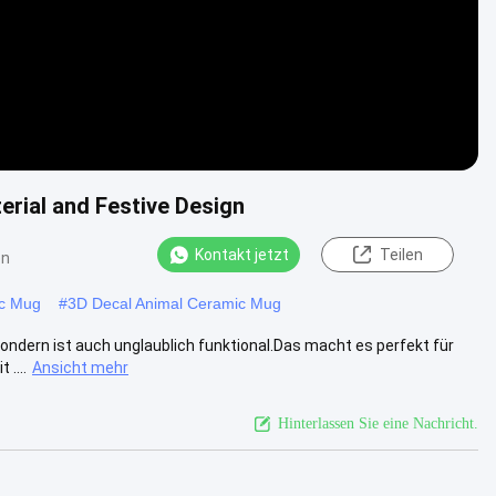
rial and Festive Design
Kontakt jetzt
Teilen
en
ic Mug
#
3D Decal Animal Ceramic Mug
sondern ist auch unglaublich funktional.Das macht es perfekt für
....
Ansicht mehr
Hinterlassen Sie eine Nachricht.