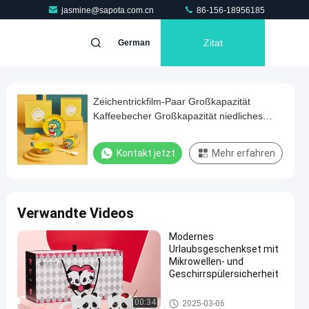
jasmine@sapota.com.cn
86-156-18956185
Zitat
German
Zeichentrickfilm-Paar Großkapazität
Kaffeebecher Großkapazität niedliches
Entwurf Keramikbecher
Kontakt jetzt
Mehr erfahren
Verwandte Videos
Modernes
Urlaubsgeschenkset mit
Mikrowellen- und
Geschirrspülersicherheit
Valentine'S Day Ceramics
00:34
2025-03-06