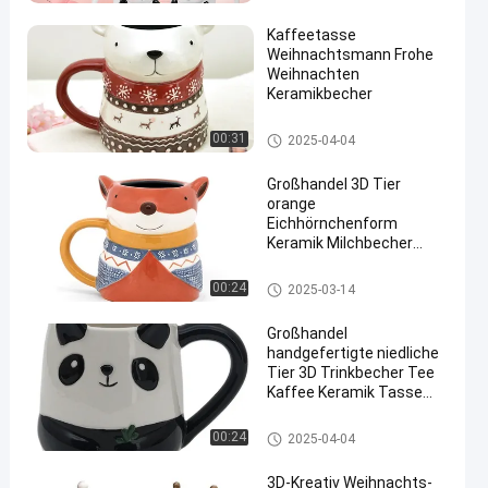
Kaffeetasse
Weihnachtsmann Frohe
Weihnachten
Keramikbecher
3D Ceramic Mug
00:31
2025-04-04
en
Großhandel 3D Tier
orange
Eichhörnchenform
Keramik Milchbecher
Porzellan
Weihnachtsgeschenk mit
3D Ceramic Mug
00:24
2025-03-14
Handmalerei
Großhandel
handgefertigte niedliche
Tier 3D Trinkbecher Tee
Kaffee Keramik Tasse
Geschenk
3D Ceramic Mug
00:24
2025-04-04
3D-Kreativ Weihnachts-