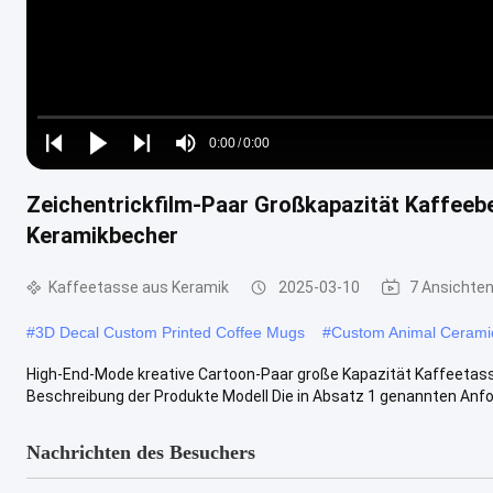
Loaded
:
0%
0:00
/
0:00
Play
Play
Play
Mute
Current
Duration
next
next
Zeichentrickfilm-Paar Großkapazität Kaffeeb
Time
Keramikbecher
Kaffeetasse aus Keramik
2025-03-10
7 Ansichte
#
3D Decal Custom Printed Coffee Mugs
#
Custom Animal Ceram
High-End-Mode kreative Cartoon-Paar große Kapazität Kaffeetas
Beschreibung der Produkte Modell Die in Absatz 1 genannten Anfor
Nachrichten des Besuchers