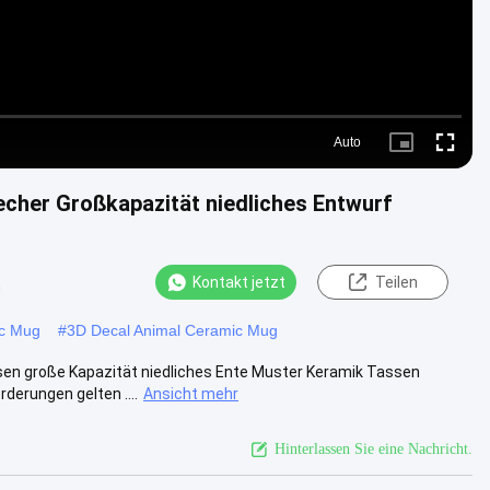
Auto
Picture-
Fullscre
in-
Picture
echer Großkapazität niedliches Entwurf
Kontakt jetzt
Teilen
n
ic Mug
#
3D Decal Animal Ceramic Mug
sen große Kapazität niedliches Ente Muster Keramik Tassen
derungen gelten ....
Ansicht mehr
Hinterlassen Sie eine Nachricht.