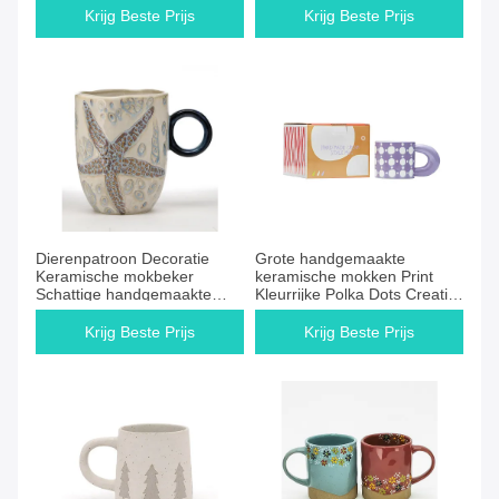
Krijg Beste Prijs
Krijg Beste Prijs
Dierenpatroon Decoratie
Grote handgemaakte
Keramische mokbeker
keramische mokken Print
Schattige handgemaakte
Kleurrijke Polka Dots Creatief
mokken Handgemaakte
ontwerp Keramische mok
bekers
met deksel DW-01A567
Krijg Beste Prijs
Krijg Beste Prijs