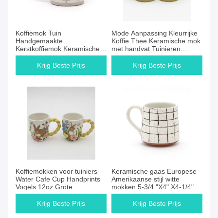
Koffiemok Tuin
Mode Aanpassing Kleurrijke
Handgemaakte
Koffie Thee Keramische mok
Kerstkoffiemok Keramische
met handvat Tuinieren
steengemaakte mokken
Koffiemokken
Geschenk 3D zijdeprint
Krijg Beste Prijs
Krijg Beste Prijs
Koffiemokken voor tuiniers
Keramische gaas Europese
Water Cafe Cup Handprints
Amerikaanse stijl witte
Vogels 12oz Grote
mokken 5-3/4 "X4" X4-1/4"
Porseleinen Mok Keramisch
8OZ voedselveiligheid glazen
allemaal
Krijg Beste Prijs
Krijg Beste Prijs