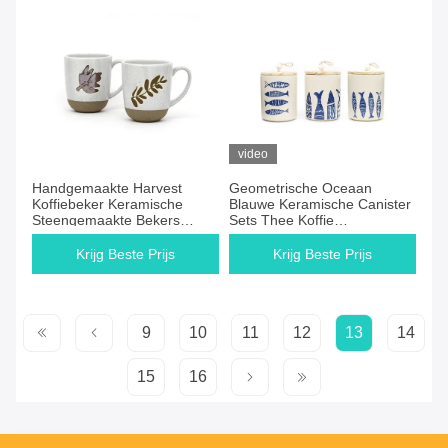
video
Handgemaakte Harvest
Geometrische Oceaan
Koffiebeker Keramische
Blauwe Keramische Canister
Steengemaakte Bekers
Sets Thee Koffie
Geschenk Met 3D Zijde Print
Suikeropslag Jar Voor
Keuken Met Deksel En
Krijg Beste Prijs
Krijg Beste Prijs
Silicium Ri
9
10
11
12
13
14
15
16