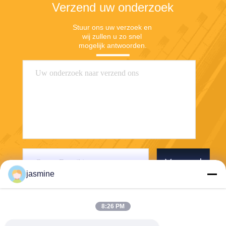
Verzend uw onderzoek
Stuur ons uw verzoek en 
wij zullen u zo snel 
mogelijk antwoorden.
Verzend
jasmine
8:26 PM