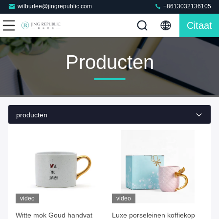
wilburlee@jingrepublic.com
+8613032136105
Citaat
Producten
producten
video
video
Witte mok Goud handvat
Luxe porseleinen koffiekop