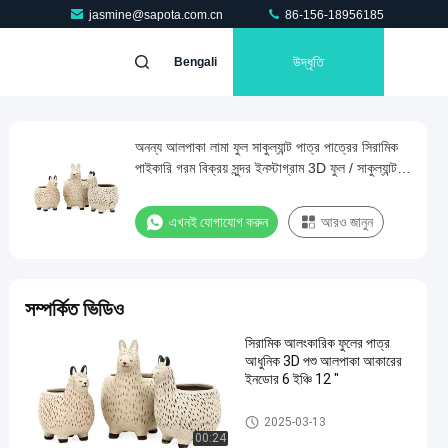
jasmine@sapota.com.cn
86-156-18956185
উদ্ধৃতি
Bengali
অনন্য আলপাকা লামা ফুল সাকুল্যান্ট পাত্র পাত্রের সিরামিক
পাইকারি গরম বিক্রয় সুন্দর ইনস্টাগ্রাম 3D ফুল / সাকুল্যান্ট
পাত্র
এখনই যোগাযোগ করুন
আরও জানুন
সম্পর্কিত ভিডিও
সিরামিক আলংকারিক ফুলের পাত্র
আধুনিক 3D পশু আলপাকা আকারের
ইনডোর 6 ইঞ্চি 12 "
Ceramic Succulent Pot
2025-03-13
00:24