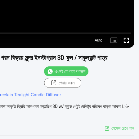
Auto
Picture-
Fullscre
in-
Picture
ম বিক্রয় সুন্দর ইনস্টাগ্রাম 3D ফুল / সাকুল্যান্ট পাত্র
এখনই যোগাযোগ করুন
শেয়ার করুন
rcelain Tealight Candle Diffuser
কাদা আকৃতি থ্রিডি আলপাকা হস্তশিল্প 3D w/ হ্যান্ড পেইন্ট বৈশিষ্ট্য পরিবেশ বান্ধব আকার L:6-
মেসেজ রেখে যান