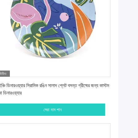
ভিডিও
সেরা দাম পান
ঞ্চি ডিনারওয়্যার সিরামিক রঙিন সালাদ প্লেট বসন্ত গ্রীষ্মের জন্য কাস্টম
া ডিনারওয়্যার
সেরা দাম পান