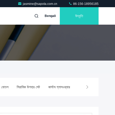
jasmine@sapota.com.cn
86-156-18956185
উদ্ধৃতি
Bengali
োতল
সিরামিক উপহার সেট
কাস্টম গ্লাসওয়্যার
জাহাজ প্রস্তুত