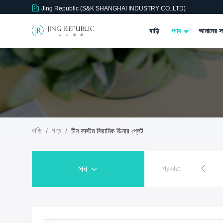
Jing Republic (S&K SHANGHAI INDUSTRY CO.,LTD)
বাড়ি
পণ্য
আমাদের সম
বাড়ি
পণ্য
/
/
চীন কাস্টম সিরামিক ডিনার প্লেট
সব
প্রকার:
সিরামিক কফি কাপ মগ