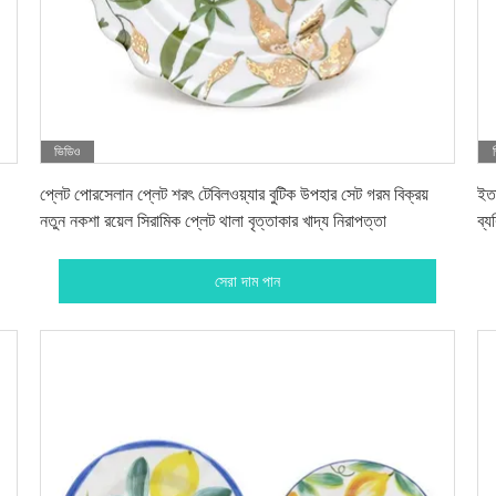
ভিডিও
সেরা দাম পান
প্লেট পোরসেলান প্লেট শরৎ টেবিলওয়্যার বুটিক উপহার সেট গরম বিক্রয়
ইতা
নতুন নকশা রয়েল সিরামিক প্লেট থালা বৃত্তাকার খাদ্য নিরাপত্তা
ব্য
সেরা দাম পান