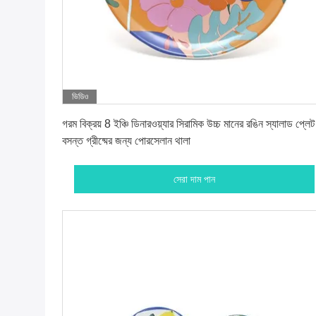
ভিডিও
সেরা দাম পান
গরম বিক্রয় 8 ইঞ্চি ডিনারওয়্যার সিরামিক উচ্চ মানের রঙিন স্যালাড প্লেট
বসন্ত গ্রীষ্মের জন্য পোরসেলান থালা
সেরা দাম পান