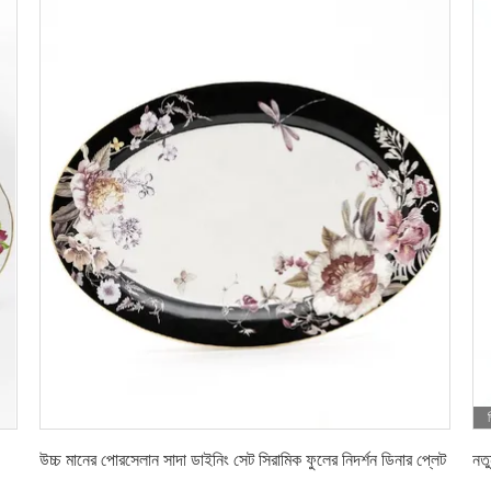
সেরা দাম পান
উচ্চ মানের পোরসেলান সাদা ডাইনিং সেট সিরামিক ফুলের নিদর্শন ডিনার প্লেট
নতু