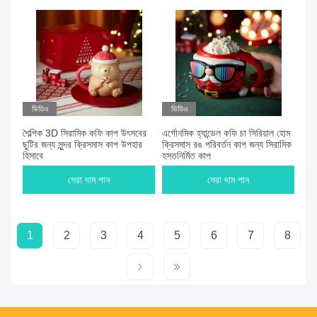
ভিডিও
ভিডিও
শৈল্পিক 3D সিরামিক কফি কাপ উৎসবের
এর্গোনমিক হ্যান্ডেল কফি চা সিরিয়াল হোম
ছুটির জন্য সুন্দর ক্রিসমাস কাপ উপহার
ক্রিসমাস রঙ পরিবর্তন কাপ জন্য সিরামিক
হিসাবে
হস্তনির্মিত কাপ
সেরা দাম পান
সেরা দাম পান
1
2
3
4
5
6
7
8