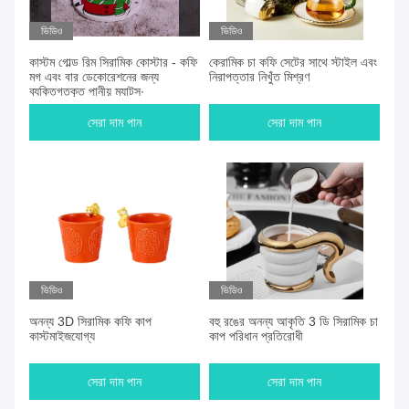
ভিডিও
ভিডিও
কাস্টম গোল্ড রিম সিরামিক কোস্টার - কফি
কেরামিক চা কফি সেটের সাথে স্টাইল এবং
মগ এবং বার ডেকোরেশনের জন্য
নিরাপত্তার নিখুঁত মিশ্রণ
ব্যক্তিগতকৃত পানীয় ম্যাটস∙
সেরা দাম পান
সেরা দাম পান
ভিডিও
ভিডিও
অনন্য 3D সিরামিক কফি কাপ
বহু রঙের অনন্য আকৃতি 3 ডি সিরামিক চা
কাস্টমাইজযোগ্য
কাপ পরিধান প্রতিরোধী
সেরা দাম পান
সেরা দাম পান