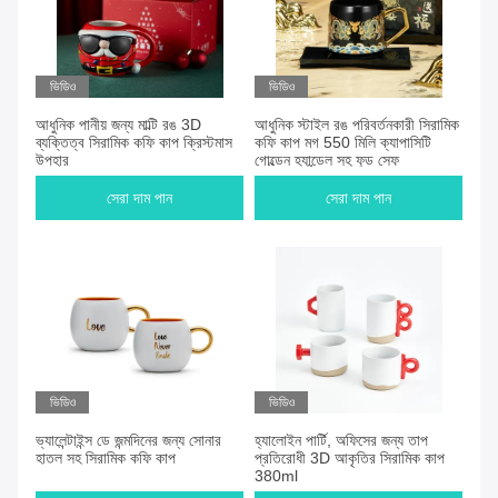
ভিডিও
ভিডিও
আধুনিক পানীয় জন্য মাল্টি রঙ 3D
আধুনিক স্টাইল রঙ পরিবর্তনকারী সিরামিক
ব্যক্তিত্ব সিরামিক কফি কাপ ক্রিস্টমাস
কফি কাপ মগ 550 মিলি ক্যাপাসিটি
উপহার
গোল্ডেন হ্যান্ডেল সহ ফুড সেফ
সেরা দাম পান
সেরা দাম পান
ভিডিও
ভিডিও
ভ্যালেন্টাইন্স ডে জন্মদিনের জন্য সোনার
হ্যালোইন পার্টি, অফিসের জন্য তাপ
হাতল সহ সিরামিক কফি কাপ
প্রতিরোধী 3D আকৃতির সিরামিক কাপ
380ml