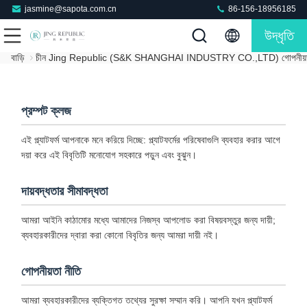
jasmine@sapota.com.cn
86-156-18956185
উদ্ধৃতি
বাড়ি
চীন Jing Republic (S&K SHANGHAI INDUSTRY CO.,LTD) গোপনীয়ত
প্রম্পট ক্লজ
এই প্ল্যাটফর্ম আপনাকে মনে করিয়ে দিচ্ছে: প্ল্যাটফর্মের পরিষেবাগুলি ব্যবহার করার আগে
দয়া করে এই বিবৃতিটি মনোযোগ সহকারে পড়ুন এবং বুঝুন।
দায়বদ্ধতার সীমাবদ্ধতা
আমরা আইনি কাঠামোর মধ্যে আমাদের নিজস্ব আপলোড করা বিষয়বস্তুর জন্য দায়ী;
ব্যবহারকারীদের দ্বারা করা কোনো বিবৃতির জন্য আমরা দায়ী নই।
গোপনীয়তা নীতি
আমরা ব্যবহারকারীদের ব্যক্তিগত তথ্যের সুরক্ষা সম্মান করি। আপনি যখন প্ল্যাটফর্ম