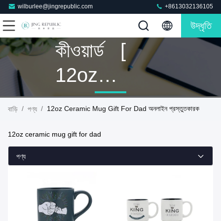
wilburlee@jingrepublic.com
+8613032136105
উদ্ধৃতি
কীওয়ার্ড [
12oz
Ceramic
/
/
12oz Ceramic Mug Gift For Dad অনলাইন প্রস্তুতকারক
বাড়ি
পণ্য
Mug Gift For
12oz ceramic mug gift for dad
Dad ] মিল 4
পণ্য
পণ্য