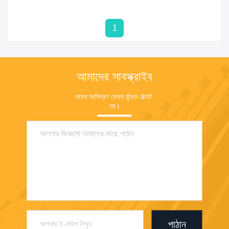
1
আমাদের সাবস্ক্রাইব
লরেম সংমিশ্রণ কেবল র্যান্ডম টেক্সট 
নয়।
পাঠান