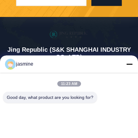
Jing Republic (S&K SHANGHAI INDUSTRY
CO.,LTD)
jasmine
wilburlee@jingrepublic.com
+8613032136105
11:23 AM
রুম ১২০৮,৮১৯ পশ্চিম নানজিং রোড, জিং
আন জেলা, সাংহাই, চীন
Good day, what product are you looking for?
চীন ভালো মানের সিরামিক কফি কাপ মগ সরবরাহকারী। কপিরাইট © 2025 Jing Republic (S&K
SHANGHAI INDUSTRY CO.,LTD) সমস্ত অধিকার সংরক্ষিত।